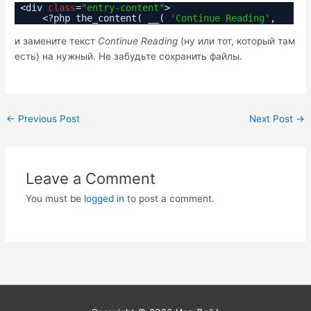
<div
class
=
"entry-content"
>
<?php the_content( __(
'Continue Reading'
,
и замените текст
Continue Reading
(ну или тот, который там
есть) на нужный. Не забудьте сохранить файлы.
Post
←
Previous Post
Next Post
→
navigation
Leave a Comment
You must be
logged in
to post a comment.