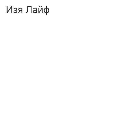
Skip
Изя Лайф
to
content