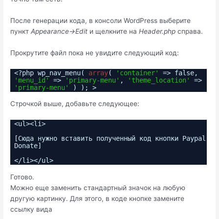
После генерации кода, в консоли WordPress выберите
пункт
Appearance->Edit
и щелкните на
Header.php
справа.
Прокрутите файл пока не увидите следующий код:
<?php wp_nav_menu(
array
(
'container'
=> false,
'menu_id'
=>
'primary-menu'
,
'theme_location'
=>
'primary-menu'
) ); >
Строчкой выше, добавьте следующее:
<ul><li>
[Сюда нужно вставить полученный код кнопки Paypal
Donate]
</li></ul>
Готово.
Можно еще заменить стандартный значок на любую
другую картинку. Для этого, в коде кнопке замените
ссылку вида