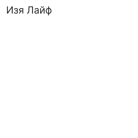
Skip
Изя Лайф
to
content