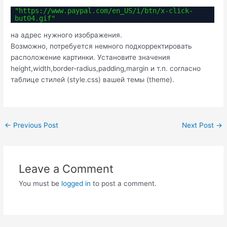
"https://www.paypal.com/en_US/i/btn/x-click-
but04.gif"
на адрес нужного изображения.
Возможно, потребуется немного подкорректировать
расположение картинки. Установите значения
height,width,border-radius,padding,margin и т.п. согласно
таблице стилей (style.css) вашей темы (theme).
Post
←
Previous Post
Next Post
→
navigation
Leave a Comment
You must be
logged in
to post a comment.