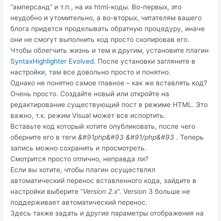
“амперсанд” и т.п., на их html-коды. Во-первых, это
неудобно и утомительно, а во-вторых, читателям вашего
блога придется проделывать обратную процедуру, иначе
они не смогут выполнить код просто скопировав его.
Чтобы облегчить жизнь и тем и другим, установите плагин
SyntaxHighlighter Evolved
. После установки загляните в
настройки, там все довольно просто и понятно.
Однако не понятно самое главное – как же вставлять код?
Очень просто. Создайте новый или откройте на
редактирование существующий пост в режиме HTML. Это
важно, т.к. режим Visual может все испортить.
Вставьте код который хотите опубликовать, после чего
оберните его в теги
&#91php&#93 &#91/php&#93
. Теперь
запись можно сохранить и просмотреть.
Смотрится просто отлично, неправда ли?
Если вы хотите, чтобы плагин осуществлял
автоматический перенос вставленного кода, зайдите в
настройки выберите “
Version 2.x
“. Version 3 больше не
поддерживает автоматический перенос.
Здесь также задать и другие параметры отображения на