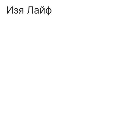
Skip
Изя Лайф
to
content