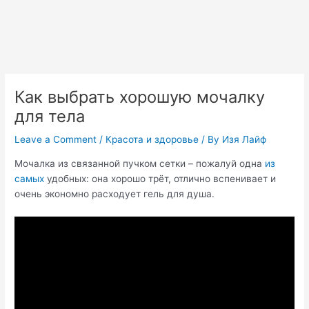
Как выбрать хорошую мочалку
для тела
Leave a Comment
/
Красота и здоровье
/ By
Изя Лайф
Мочалка из связанной пучком сетки – пожалуй одна
из
самых
удобных: она хорошо трёт, отлично вспенивает и
очень экономно расходует гель для душа.