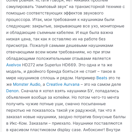
более ровная. Кстати говоря, нет никаких проблем
сэмулировать “ламповый звук” на транзисторной технике с
помощью соответствующих эффектов звукового
процессора. Итак, мои требования к наушникам были
следующие: закрытые, закрывающие все ухо, мониторные
и обладающие съемным кабелем. И еще была важна
низкая цена, так как я оставляю их на работе без
присмотра. Пожалуй самыми дешевыми наушниками
отвечающими всем моим требованиям, но при этом
обладающими положительными отзывами является
Axelvox
HD272 или Superlux HD669. Это одна и та же
модель, и двойного бренда бояться не стоит – такое в
мире наушников сплошь и рядом. Например
Beats
это те
же
Monster Audio
, а
Creative Aurvana
– это на самом деле
Denon
. Сначала я хотел взять наушники БУ, попадались
объявления вообще за копейки. Но потом чего-то мечта
получить чужие потные уши, смачно посыпанные
перхотью не показалось такой уж радужной, так что я
заказал новые наушники, заодно потратив бонусные баллы
в Икс-Ком. Заказали – приехало. Наушники поставляются
в красивом пластиковом display case. Анбоксинг! Внутри