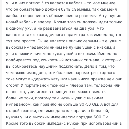
уши в них потеют. Что касается кабеля – то мое мнение
что он обязательно должен быть съемным, так как меня
заебало перепаивать обломившиеся разъемы. А тут купил
новый кабель и вперед. Кроме того он должен идти только
к одному уху, а не раздваиваться на два уха. Что
касается такого загадочного параметра как импеданс, тот
тут все просто. Он не является писькомерным – т.е. уши с
высоким импедансом ничем не лучше ушей с низким, а
уши с низким ничем не хуже ушей с высоким. Импеданс
подбирается под конкретный источник сигнала, к которым
вы собираетесь наушники подключать. Дело в том, что
чем выше импеданс, тем большие параметры входного
тока могут выдержать катушки наушников прежде чем они
сгорят. У портативной техники – плеера там, телефона или
планшета, усилитель в принципе не может выдать
большие токи, поэтому там нужны уши с низкими
импедансом, как правило не больше 30-50 Ом. А вот для
старой техники, где импеданс как правило большой,
нужны уши с высоким импендасом порядка 600 Ом.
Кроме того высокий импеданс нужен при использовании в