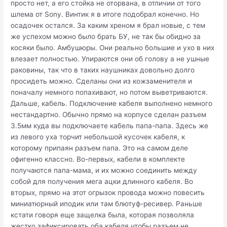
просто нет, а его стойка не оторвана, в отличии от того
шлема от Sony. Винтик я в итоге подобрал конечно. Но
осадочек остался. За каким хреном я брал новые, с тем
же успехом можно было брать БУ, не так бы обидно за
косяки было. Амбушюры. Они реально большие и ухо в них
влезает полностью. Упираются они об голову а не ушные
раковины, так что в таких наушниках довольно долго
просидеть можно. Сделаны они из кожзаменителя и
поначалу немного попахивают, но потом выветриваются.
Дальше, кабель. Подключение кабеля выполнено немного
нестандартно. Обычно прямо на корпусе сделан разъем
3.5мм куда вы подключаете кабель папа-папа. Здесь же
из левого уха торчит небольшой кусочек кабеля, к
которому припаян разъем папа. Это на самом деле
офигенно классно. Во-первых, кабели в комплекте
получаются папа-мама, и их можно соединить между
собой для получения мега ацки длинного кабеля. Во
вторых, прямо на этот огрызок провода можно повесить
миниатюрный иподик или там блютуф-ресивер. Раньше
кстати говоря еще защелка была, которая позволяла
жестко зафиксировать оба кабеля чтобы разъем не