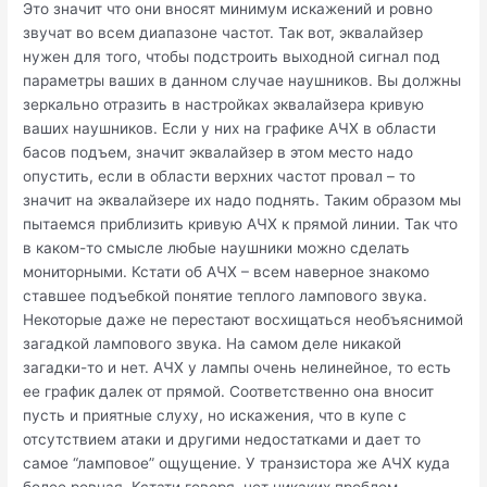
Это значит что они вносят минимум искажений и ровно
звучат во всем диапазоне частот. Так вот, эквалайзер
нужен для того, чтобы подстроить выходной сигнал под
параметры ваших в данном случае наушников. Вы должны
зеркально отразить в настройках эквалайзера кривую
ваших наушников. Если у них на графике АЧХ в области
басов подъем, значит эквалайзер в этом место надо
опустить, если в области верхних частот провал – то
значит на эквалайзере их надо поднять. Таким образом мы
пытаемся приблизить кривую АЧХ к прямой линии. Так что
в каком-то смысле любые наушники можно сделать
мониторными. Кстати об АЧХ – всем наверное знакомо
ставшее подъебкой понятие теплого лампового звука.
Некоторые даже не перестают восхищаться необъяснимой
загадкой лампового звука. На самом деле никакой
загадки-то и нет. АЧХ у лампы очень нелинейное, то есть
ее график далек от прямой. Соответственно она вносит
пусть и приятные слуху, но искажения, что в купе с
отсутствием атаки и другими недостатками и дает то
самое “ламповое” ощущение. У транзистора же АЧХ куда