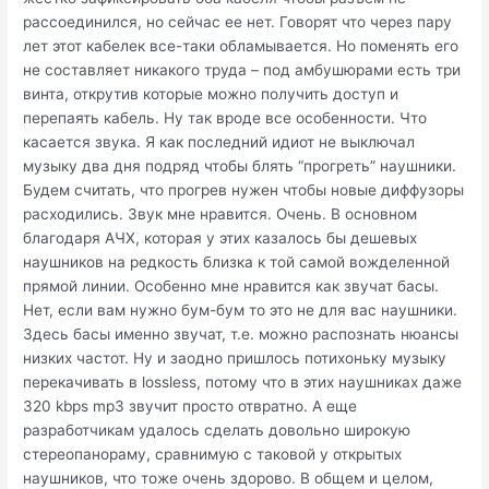
рассоединился, но сейчас ее нет. Говорят что через пару
лет этот кабелек все-таки обламывается. Но поменять его
не составляет никакого труда – под амбушюрами есть три
винта, открутив которые можно получить доступ и
перепаять кабель. Ну так вроде все особенности. Что
касается звука. Я как последний идиот не выключал
музыку два дня подряд чтобы блять “прогреть” наушники.
Будем считать, что прогрев нужен чтобы новые диффузоры
расходились. Звук мне нравится. Очень. В основном
благодаря АЧХ, которая у этих казалось бы дешевых
наушников на редкость близка к той самой вожделенной
прямой линии. Особенно мне нравится как звучат басы.
Нет, если вам нужно бум-бум то это не для вас наушники.
Здесь басы именно звучат, т.е. можно распознать нюансы
низких частот. Ну и заодно пришлось потихоньку музыку
перекачивать в lossless, потому что в этих наушниках даже
320 kbps mp3 звучит просто отвратно. А еще
разработчикам удалось сделать довольно широкую
стереопанораму, сравнимую с таковой у открытых
наушников, что тоже очень здорово. В общем и целом,