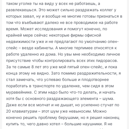
таком уголке ты на виду у всех не работаешь, а
развлекаешься. Это может сильно раздражать коллег у
которых завал, ну и вообще не многие готовы признаться в
том что въебывают далеко не все проводимое на работе
время. Может исследования и помогут конечно, по
крайней мере сейчас некоторые фирмы офисной
недвижимости уже и не предлагают по умолчанию опен-
спейс – везде кабинеты. А многие терпимее относятся к
работе удаленно из дома. Но увы мне необходимо личное
присутствие чтобы контролировать всех этих пидорасов.
За те самые 8 лет это уже мой пятый опен-спейс, и пока
конца этому не видно. Зато помимо раздражительности, я
стал замечать, что успеваю больше и плодотворнее
поработать в транспорте по удаленке, чем сидя в этом
муравейнике. С этим надо было что-то делать, и начать
хотя бы с основного раздражающего элемента – шума.
Даже если все молчат и не дышат, но усиленно стучат по
20 клавиатурам – этот шум уже невыносим. Можно
конечно решить проблему берушами, но я решил наконец
купить то, чего давно хотел – большие наушники. Я не