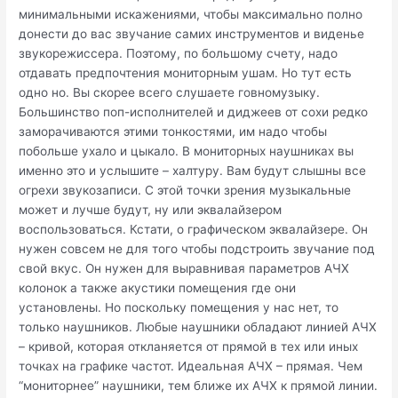
минимальными искажениями, чтобы максимально полно
донести до вас звучание самих инструментов и виденье
звукорежиссера. Поэтому, по большому счету, надо
отдавать предпочтения мониторным ушам. Но тут есть
одно но. Вы скорее всего слушаете говномузыку.
Большинство поп-исполнителей и диджеев от сохи редко
заморачиваются этими тонкостями, им надо чтобы
побольше ухало и цыкало. В мониторных наушниках вы
именно это и услышите – халтуру. Вам будут слышны все
огрехи звукозаписи. С этой точки зрения музыкальные
может и лучше будут, ну или эквалайзером
воспользоваться. Кстати, о графическом эквалайзере. Он
нужен совсем не для того чтобы подстроить звучание под
свой вкус. Он нужен для выравнивая параметров АЧХ
колонок а также акустики помещения где они
установлены. Но поскольку помещения у нас нет, то
только наушников. Любые наушники обладают линией АЧХ
– кривой, которая откланяется от прямой в тех или иных
точках на графике частот. Идеальная АЧХ – прямая. Чем
“мониторнее” наушники, тем ближе их АЧХ к прямой линии.