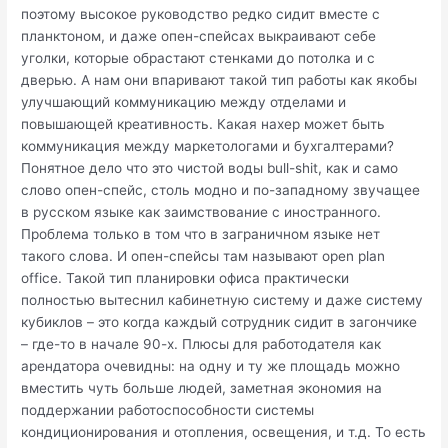
поэтому высокое руководство редко сидит вместе с
планктоном, и даже опен-спейсах выкраивают себе
уголки, которые обрастают стенками до потолка и с
дверью. А нам они впаривают такой тип работы как якобы
улучшающий коммуникацию между отделами и
повышающей креативность. Какая нахер может быть
коммуникация между маркетологами и бухгалтерами?
Понятное дело что это чистой воды bull-shit, как и само
слово опен-спейс, столь модно и по-западному звучащее
в русском языке как заимствование с иностранного.
Проблема только в том что в заграничном языке нет
такого слова. И опен-спейсы там называют open plan
office. Такой тип планировки офиса практически
полностью вытеснил кабинетную систему и даже систему
кубиклов – это когда каждый сотрудник сидит в загончике
– где-то в начале 90-х. Плюсы для работодателя как
арендатора очевидны: на одну и ту же площадь можно
вместить чуть больше людей, заметная экономия на
поддержании работоспособности системы
кондиционирования и отопления, освещения, и т.д. То есть