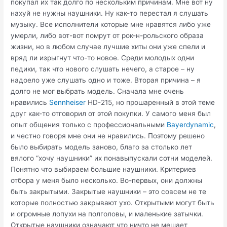
покупал их так долго по нескольким причинам. Мне вот ну
нахуй не нужны наушники. Ну как-то перестал я слушать
музыку. Все исполнители которые мне нравятся либо уже
умерли, либо вот-вот помрут от рок-н-рольского образа
жизни, но в любом случае лучшие хиты они уже спели и
вряд ли изрыгнут что-то новое. Среди молодых одни
педики, так что нового слушать нечего, а старое – ну
надоело уже слушать одно и тоже. Вторая причина – я
долго не мог выбрать модель. Сначала мне очень
нравились
Sennheiser
HD-215, но прошаренный в этой теме
друг как-то отговорил от этой покупки. У самого меня был
опыт общения только с профессиональными
Bayerdynamic
,
и честно говоря мне они не нравились. Поэтому решено
было выбирать модель заново, благо за столько лет
вялого “хочу наушники” их понавыпускали сотни моделей.
Понятно что выбираем большие наушники. Критериев
отбора у меня было несколько. Во-первых, они должны
быть закрытыми. Закрытые наушники – это совсем не те
которые полностью закрывают ухо. Открытыми могут быть
и огромные лопухи на полголовы, и маленькие затычки.
Открытые наушники означают что ничто не мешает