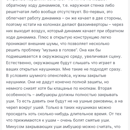
обратному ходу динамиков, т.е. наружная стенка либо
решетчатая либо вообще отсутствует. Во-первых, это
облегчает работу динамика – он же качает в две стороны,
поэтому кстати на колонках делают фазоинверторы – через
них выходит воздух, который динамик качает при обратном
ходе динамика. Плюс в открытую конструкцию легко
проникают внешние шумы, что позволяет несколько
решить проблему “музыка в голове”. Она как бы
подмешивается в окружающую среду, увеличивая сцену.
Естественно, окружающие будут слышать что играет в
ваших открытых наушниках. Мне такие не подходят сразу.
В условиях шумного опенспейса, нужны закрытые
наушники. Они не дадут конечно полной зашиты, но
немного снизят хотя бы клацанье по кнопкам. Вторая
особенность – амбушюры должны полностью закрывать
уши. То есть давить они будут не на ушные раковины, а на
череп вокруг ушей. Только в таких наушниках можно
просидеть хоть сколько-нибудь длительное время. От тех
что прижимаются к ушам – очень болят смятые уши.
Минусом закрывающих уши амбушюр можно считать, что