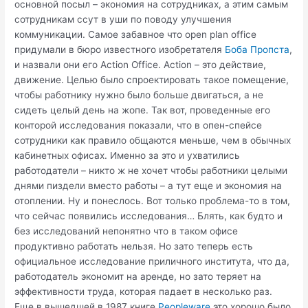
основной посыл – экономия на сотрудниках, а этим самым
сотрудникам ссут в уши по поводу улучшения
коммуникации. Самое забавное что open plan office
придумали в бюро известного изобретателя
Боба Пропста
,
и назвали они его Action Office. Action – это действие,
движение. Целью было спроектировать такое помещение,
чтобы работнику нужно было больше двигаться, а не
сидеть целый день на жопе. Так вот, проведенные его
конторой исследования показали, что в опен-спейсе
сотрудники как правило общаются меньше, чем в обычных
кабинетных офисах. Именно за это и ухватились
работодатели – никто ж не хочет чтобы работники целыми
днями пиздели вместо работы – а тут еще и экономия на
отоплении. Ну и понеслось. Вот только проблема-то в том,
что сейчас появились исследования… Блять, как будто и
без исследований непонятно что в таком офисе
продуктивно работать нельзя. Но зато теперь есть
официальное исследование приличного института, что да,
работодатель экономит на аренде, но зато теряет на
эффективности труда, которая падает в несколько раз.
Еще в вышедшей в 1987 книге
Peopleware
это хорошо было