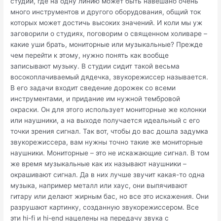
студии, где на одну линию может быть навешано очень
много инструментов и другого оборудования, общий ток
которых может достичь высоких значений. И коли мы уж
заговорили о студиях, поговорим о священном холиваре –
какие уши брать, мониторные или музыкальные? Прежде
чем перейти к этому, нужно понять как вообще
записывают музыку. В студии сидит такой весьма
восокоплачиваемый дядечка, звукорежиссер называется.
В его задачи входит сведение дорожек со всеми
инструментами, и придание им нужной тембровой
окраски. Он для этого использует мониторные же колонки
или наушники, а на выходе получается идеальный с его
точки зрения сигнал. Так вот, чтобы до вас дошла задумка
звукорежиссера, вам нужны точно такие же мониторные
наушники. Мониторные – это не искажающие сигнал. В том
же время музыкальные как их называют наушники –
окрашивают сигнал. Да в них лучше звучит какая-то одна
музыка, например металл или хаус, они выпячивают
гитару или делают жирным бас, но все это искажения. Они
разрушают картинку, созданную звукорежиссером. Все
эти hi-fi и hi-end нацелены на передачу звука с