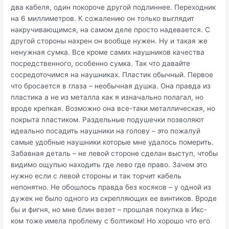
два кабеля, один покороче другой подлиннее. Переходник
на 6 миллиметров. К сожалению он только выглядит
накручивающимся, на самом деле просто надевается. С
другой стороны нахрен он вообще нужен. Ну и такая же
ненужная сумка. Все кроме самих наушников качества
посредственного, особенно сумка. Так что давайте
сосредоточимся на наушниках. Пластик обычный. Первое
что бросается в глаза – необычная душка. Она правда из
пластика а не из металла как я изначально полагал, но
вроде крепкая. Возможно она все-таки металлическая, но
покрыта пластиком. Раздельные подушечки позволяют
идеально посадить наушники на голову – это пожалуй
самые удобные наушники которые мне удалось померить.
Забавная деталь – не левой стороне сделан выступ, чтобы
видимо ощупью находить где лево где право. Зачем это
нужно если с левой стороны и так торчит кабель
непонятно. Не обошлось правда без косяков – у одной из
дужек не было одного из скрепляющих ее винтиков. Вроде
бы и фигня, но мне блин везет – прошлая покупка в Икс-
ком тоже имела проблему с болтиком! Но хорошо что его