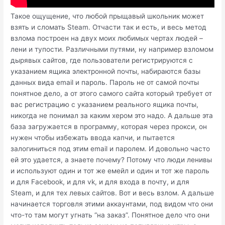
Такое ощущение, что любой прыщавый школьник может
взять и сломать Steam. Отчасти так и есть, и весь метод
взлома построен на двух моих любимых чертах людей –
лени и тупости. Различными путями, ну например взломом
дырявых сайтов, где пользователи регистрируются с
указанием ящика электронной почты, набираются базы
данных вида email и пароль. Пароль не от самой почты
понятное дело, а от этого самого сайта который требует от
вас регистрацию с указанием реального ящика почты,
никогда не понимал за каким хером это надо. А дальше эта
база загружается в программу, которая через прокси, он
нужен чтобы избежать ввода капчи, и пытается
залогиниться под этим email и паролем. И довольно часто
ей это удается, а знаете почему? Потому что люди ленивы
и используют один и тот же емейл и один и тот же пароль
и для Facebook, и для vk, и для входа в почту, и для
Steam, и для тех левых сайтов. Вот и весь взлом. А дальше
начинается торговля этими аккаунтами, под видом что они
что-то там могут угнать “на заказ”. Понятное дело что они