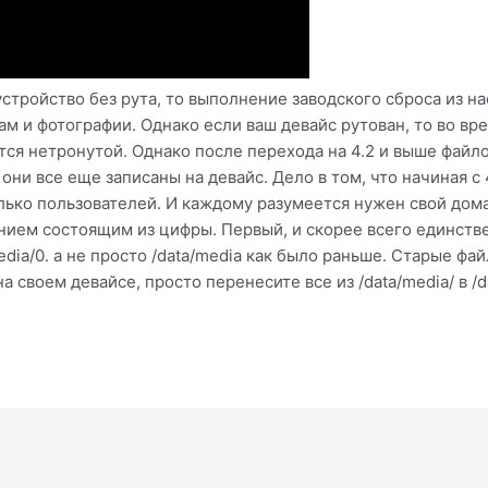
 устройство без рута, то выполнение заводского сброса из н
ам и фотографии. Однако если ваш девайс рутован, то во вр
тся нетронутой. Однако после перехода на 4.2 и выше файлов
ни все еще записаны на девайс. Дело в том, что начиная с 
лько пользователей. И каждому разумеется нужен свой дом
анием состоящим из цифры. Первый, и скорее всего единст
dia/0. а не просто /data/media как было раньше. Старые фай
а своем девайсе, просто перенесите все из /data/media/ в /d