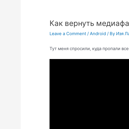
Как вернуть медиафа
Leave a Comment
/
Android
/ By
Изя Л
Тут меня спросили, куда пропали вс