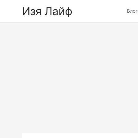
Skip
Изя Лайф
to
Блог
content