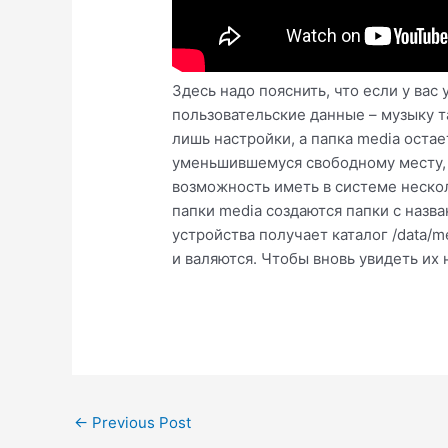
Здесь надо пояснить, что если у вас
пользовательские данные – музыку т
лишь настройки, а папка media остае
уменьшившемуся свободному месту, о
возможность иметь в системе неско
папки media создаются папки с назв
устройства получает каталог /data/me
и валяются. Чтобы вновь увидеть их н
Post
←
Previous Post
navigation