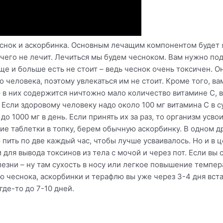
еснок и аскорбинка. Основным лечащим компонентом будет 
чего не лечит. Лечиться мы будем чесноком. Вам нужно под
Чаще и больше есть не стоит – ведь чеснок очень токсичен. О
о человека, поэтому увлекаться им не стоит. Кроме того, в
 в них содержится ничтожно мало количество витамине C, в 
Если здоровому человеку надо около 100 мг витамина C в с
о 1000 мг в день. Если принять их за раз, то организм усво
е таблетки в топку, берем обычную аскорбинку. В одном дра
пить по две каждый час, чтобы лучше усваивалось. Но и в 
и для вывода токсинов из тела с мочой и через пот. Если вы 
зни – ну там сухость в носу или легкое повышение темпера
ю чеснока, аскорбинки и терафлю вы уже через 3-4 дня вст
де-то до 7-10 дней.