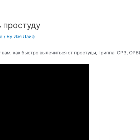
 простуду
ье
/ By
Изя Лайф
 вам, как быстро вылечиться от простуды, гриппа, ОРЗ, ОРВ