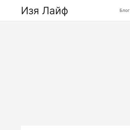
Skip
Изя Лайф
to
Блог
content