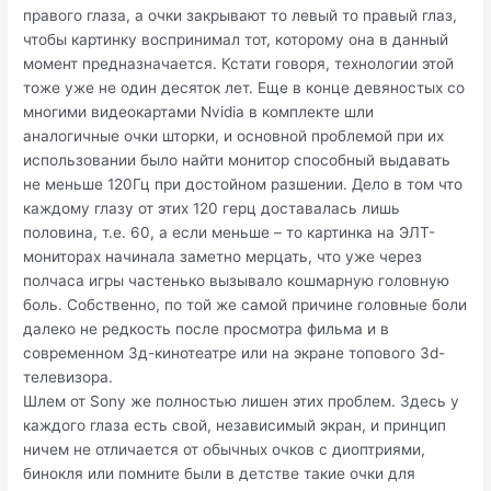
правого глаза, а очки закрывают то левый то правый глаз,
чтобы картинку воспринимал тот, которому она в данный
момент предназначается. Кстати говоря, технологии этой
тоже уже не один десяток лет. Еще в конце девяностых со
многими видеокартами Nvidia в комплекте шли
аналогичные очки шторки, и основной проблемой при их
использовании было найти монитор способный выдавать
не меньше 120Гц при достойном разшении. Дело в том что
каждому глазу от этих 120 герц доставалась лишь
половина, т.е. 60, а если меньше – то картинка на ЭЛТ-
мониторах начинала заметно мерцать, что уже через
полчаса игры частенько вызывало кошмарную головную
боль. Собственно, по той же самой причине головные боли
далеко не редкость после просмотра фильма и в
современном 3д-кинотеатре или на экране топового 3d-
телевизора.
Шлем от Sony же полностью лишен этих проблем. Здесь у
каждого глаза есть свой, независимый экран, и принцип
ничем не отличается от обычных очков с диоптриями,
бинокля или помните были в детстве такие очки для