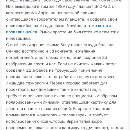
представившая в 1989 году свою знаменитую PowerGlove.
Или вышедший в том же 1989 году планшет GriDPad, с
которого фирма Apple, по непонятной причине
считающаяся изобретателем планшета, и содрала свой
появившийся на 4 года позже Newton, и
тоже кстати
провалившийся
. Рынок просто не был готов ко всем этим
инновациям.
С этой точки зрения фирме Sony повезло куда больше.
Сейчас достаточно и 3d контента, и желания
потребителей, а вот самих технологий создания 3d
изображения почти и нет. Если не считать жалких потуг
создания 3д экранов не требующих применения
специальных очков, то потребителю по сути доступны
лишь две технологии. Первая хорошо работает для
проекторов, как домашних так и в кинотеатре, и
требует использования очков со специальным образом
поляризованными линзами, отделяющими картинку для
левого и правого глаза из общей. Вторая технология
применяется в мониторах и телевизорах, и требует
использования очков-шторок. Экран телевизора
попеременно показывается картинку то для левого, то для