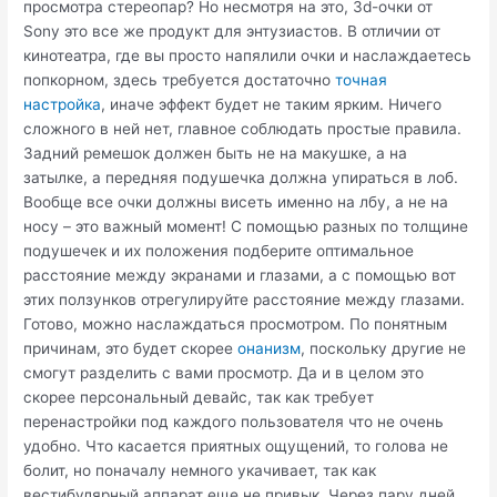
просмотра стереопар? Но несмотря на это, 3d-очки от
Sony это все же продукт для энтузиастов. В отличии от
кинотеатра, где вы просто напялили очки и наслаждаетесь
попкорном, здесь требуется достаточно
точная
настройка
, иначе эффект будет не таким ярким. Ничего
сложного в ней нет, главное соблюдать простые правила.
Задний ремешок должен быть не на макушке, а на
затылке, а передняя подушечка должна упираться в лоб.
Вообще все очки должны висеть именно на лбу, а не на
носу – это важный момент! С помощью разных по толщине
подушечек и их положения подберите оптимальное
расстояние между экранами и глазами, а с помощью вот
этих ползунков отрегулируйте расстояние между глазами.
Готово, можно наслаждаться просмотром. По понятным
причинам, это будет скорее
онанизм
, поскольку другие не
смогут разделить с вами просмотр. Да и в целом это
скорее персональный девайс, так как требует
перенастройки под каждого пользователя что не очень
удобно. Что касается приятных ощущений, то голова не
болит, но поначалу немного укачивает, так как
вестибулярный аппарат еще не привык. Через пару дней