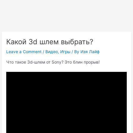
Какой 3d шлем выбрать?
Leave a Comment
/
Видео
,
Игры
/ By
Изя Лайф
Что такое 3d-шлем от Sony? Это блин прорыв!