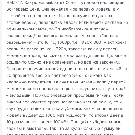
HMZ-T2. Какую же выбрать? Ответ тут вовсе неочевиден.
Во-первых цена. Она немалая и за первую модель, а у
второй она вдвое выше. Что же получит покупатель
второй версии, переплатив вдвое? Если верить рекламе на
официальном сайте, то 3д изображение в полном
разрешении. Для любого нормально человека “полное
разрешение” – это fullhd, 1080p, т.е. 1920х1080. А вот хрен!
реальное разрешение – 720p, такое же как и у первой
модели, которая, напомню, в два раза дешевле. Дальше в
общем-то можно и не сравнивать, но все же закончим.
Основное отличие второй одели от первой – сниженный на
20 процентов вес. За счет чего же он снижен? Как
несложно догадаться, за счет наушников – если у первой
модели весьма неплохие открытые наушники, то у второй
– вкладыши! Помимо очевидной проблемы гигиены, если
очками пользуются сразу несколько членов семьи, то и
звук будет далеко не таким убедительным: если первая
модель выдает до 1000 мВт мощности, то вторая дает в
10 раз меньше – всего 100мВт. Прощайте убедительные
взрывы и выстрелы. Так что за куда большую сумму вы