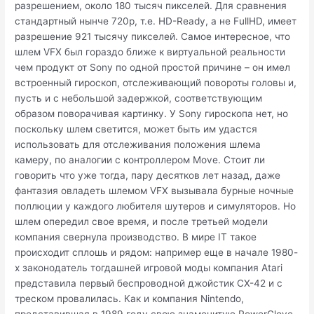
разрешением, около 180 тысяч пикселей. Для сравнения
стандартный нынче 720p, т.е. HD-Ready, а не FullHD, имеет
разрешение 921 тысячу пикселей. Самое интересное, что
шлем VFX был гораздо ближе к виртуальной реальности
чем продукт от Sony по одной простой причине – он имел
встроенный гироскоп, отслеживающий повороты головы и,
пусть и с небольшой задержкой, соответствующим
образом поворачивая картинку. У Sony гироскопа нет, но
поскольку шлем светится, может быть им удастся
использовать для отслеживания положения шлема
камеру, по аналогии с контроллером Move. Стоит ли
говорить что уже тогда, пару десятков лет назад, даже
фантазия овладеть шлемом VFX вызывала бурные ночные
поллюции у каждого любителя шутеров и симуляторов. Но
шлем опередил свое время, и после третьей модели
компания свернула производство. В мире IT такое
происходит сплошь и рядом: например еще в начале 1980-
х законодатель тогдашней игровой моды компания Atari
представила первый беспроводной джойстик CX-42 и с
треском провалилась. Как и компания Nintendo,