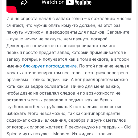
И я не спроста начал с запаха говна – к сожалению многие
считают, что мужик опять кому-то должен, на этот раз
пахнуть мужиком, а дезодоранты для педиков. Запомните
– лучше ничем не пахнуть, чем пахнуть потярой.
Дезодорант отличается от антиперспиранта тем что
первый просто придает запах, который примешивается к
запаху потяры, и получается как в том анекдоте, а второй
именно
блокирует потоотделение
. По этой причине нельзя
мазать антиперспирантом все тело – есть риск перегрева
организма! Только подмышки. А вот дезодорантом можно
хоть как из ведра обливаться. Лично для меня важно,
чтобы дезик не оставлял следов и по возможности не
оставлял желтых разводов в подмышках на белых
футболках и белых рубашках. К сожалению, полностью
избежать этого невозможно, так как антиперспиранты
содержат оксиды алюминия, серебра и других металлов
от которых хлопок желтеет. Я рекомендую из твердых – Old
Spice и чуть похуже – Mennen. Из жидких – только