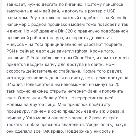
зависает, нужно дергать по питанию. Поэтому пришлось
выключить в нём вай фай, и воткнуть в роутер с USB
разъемом. Роутер тоже не каждый подойдет – на Keenetic
например с родной прошивкой модем тоже повисает и так
и висит. Но мой древний Dir-320 с правильно подобранной
прошивкой работает на ура, и скорость держит. Из
минусов – на Yota принципиально не работают торренты,
PSN и сейчас я вот еще заметил rghost. Кроме того,
внешние IP Yota заблеклистены CloudFlare, и вам то и дело
придется вводить капчу для доступа на сайты. Но –
скорость действительно стабильна. Кроме того радует,
что когда кончились деньги на счету, есть демо доступ на
64к/бит. Пользоваться им невозможно, но минут за 20
таки можно наконец открыть интернет-банк и пополнить
счет. Отдельная ебала у Yota – с перерегистрацией
модема на другое лицо. Мне пришлось пройти эту
процедуру, причем в офис пришлось ездить аж 3 раза, а
офисов у Yota мало и они все в жопе, и 2 раза из трёх
таскать с собой прежнего владельца. Уроды блять, нахуя
они сделали всё ТАК криво. Поддержка у них хоть и