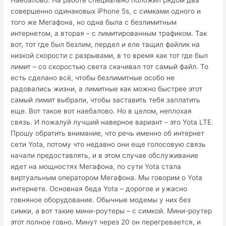
Наебалово. На работе специально положил рядом два
совершенно одинаковых iPhone 5s, с симками одного и
того же Мегафона, но одна была с безлимитным
интернетом, а вторая – с лимитированным трафиком. Так
вот, тот где был безлим, пердел и еле тащил файлик на
низкой скорости с разрывами, в то время как тот где был
лимит – со скоростью света скачивал тот самый файл. То
есть сделано всё, чтобы безлимитные особо не
радовались жизни, а лимитные как можно быстрее этот
самый лимит выбрали, чтобы заставить тебя заплатить
еще. Вот такое вот наебалово. Но в целом, неплохая
связь. И пожалуй лучший наверное вариант – это Yota LTE.
Прошу обратить внимание, что речь именно об интернет
сети Yota, потому что недавно они еще голосовую связь
начали предоставлять, и в этом случае обслуживание
идет на мощностях Мегафона, по сути Yota стала
виртуальным оператором Мегафона. Мы говорим о Yota
интернете. Основная беда Yota – дорогое и ужасно
говняное оборудование. Обычные модемы у них без
симки, а вот такие мини-роутеры – с симкой. Мини-роутер
этот полное говно. Минут через 20 он перегревается, и