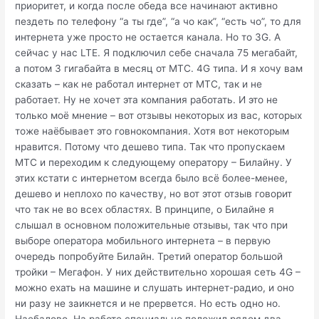
приоритет, и когда после обеда все начинают активно
пездеть по телефону “а ты где”, “а чо как”, “есть чо”, то для
интернета уже просто не остается канала. Но то 3G. А
сейчас у нас LTE. Я подключил себе сначала 75 мегабайт,
а потом 3 гигабайта в месяц от МТС. 4G типа. И я хочу вам
сказать – как не работал интернет от МТС, так и не
работает. Ну не хочет эта компания работать. И это не
только моё мнение – вот отзывы некоторых из вас, которых
тоже наёбывает это говнокомпания. Хотя вот некоторым
нравится. Потому что дешево типа. Так что пропускаем
МТС и переходим к следующему оператору – Билайну. У
этих кстати с интернетом всегда было всё более-менее,
дешево и неплохо по качеству, но вот этот отзыв говорит
что так не во всех областях. В принципе, о Билайне я
слышал в основном положительные отзывы, так что при
выборе оператора мобильного интернета – в первую
очередь попробуйте Билайн. Третий оператор большой
тройки – Мегафон. У них действительно хорошая сеть 4G –
можно ехать на машине и слушать интернет-радио, и оно
ни разу не заикнется и не прервется. Но есть одно но.