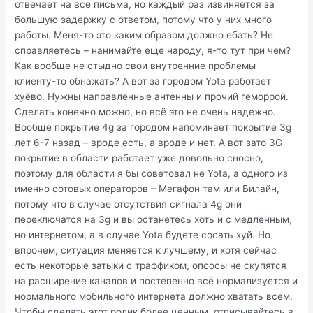
отвечает на все письма, но каждый раз извиняется за
большую задержку с ответом, потому что у них много
работы. Меня-то это каким образом должно ебать? Не
справляетесь – нанимайте еще народу, я-то тут при чем?
Как вообще не стыдно свои внутренние проблемы
клиенту-то обнажать? А вот за городом Yota работает
хуёво. Нужны направленные антенны и прочий геморрой.
Сделать конечно можно, но всё это не очень надежно.
Вообще покрытие 4g за городом напоминает покрытие 3g
лет 6-7 назад – вроде есть, а вроде и нет. А вот зато 3G
покрытие в области работает уже довольно сносно,
поэтому для области я бы советовал не Yota, а одного из
именно сотовых операторов – Мегафон там или Билайн,
потому что в случае отсутствия сигнала 4g они
переключатся на 3g и вы останетесь хоть и с медленным,
но интернетом, а в случае Yota будете сосать хуй. Но
впрочем, ситуация меняется к лучшему, и хотя сейчас
есть некоторые затыки с траффиком, опсосы не скупятся
на расширение каналов и постепенно всё нормализуется и
нормального мобильного интернета должно хватать всем.
Чтобы сделать этот ролик более ценным, отписывайтесь в