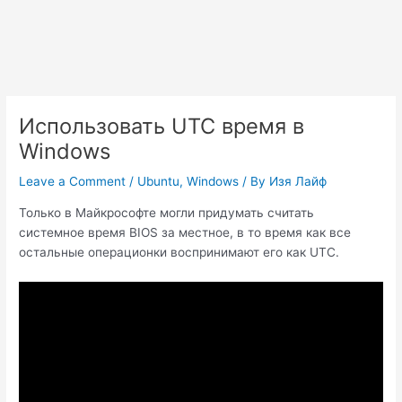
Использовать UTC время в
Windows
Leave a Comment
/
Ubuntu
,
Windows
/ By
Изя Лайф
Только в Майкрософте могли придумать считать
системное время BIOS за местное, в то время как все
остальные операционки воспринимают его как UTC.