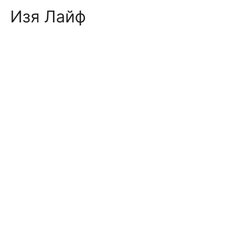
Skip
Изя Лайф
to
content