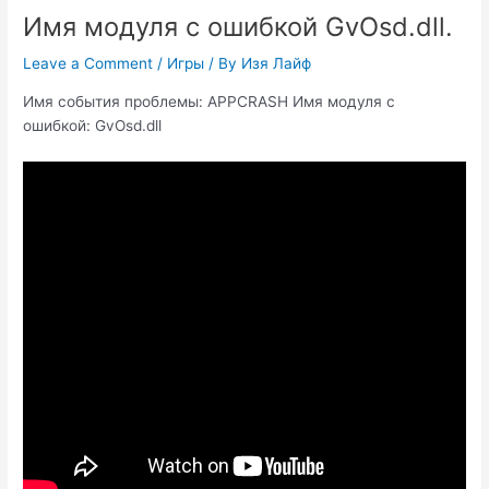
Имя модуля с ошибкой GvOsd.dll.
Leave a Comment
/
Игры
/ By
Изя Лайф
Имя события проблемы: APPCRASH Имя модуля с
ошибкой: GvOsd.dll