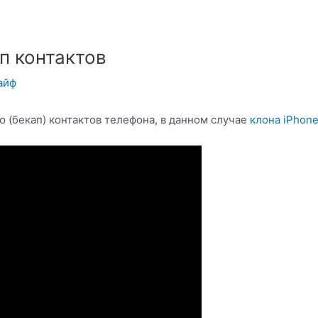
п контактов
айф
ю (бекап) контактов телефона, в данном случае
клона iPhone