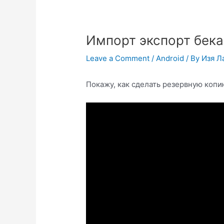
Импорт экспорт бека
Leave a Comment
/
Android
/ By
Изя Л
Покажу, как сделать резервную копи