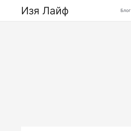
Skip
Изя Лайф
to
Блог
content