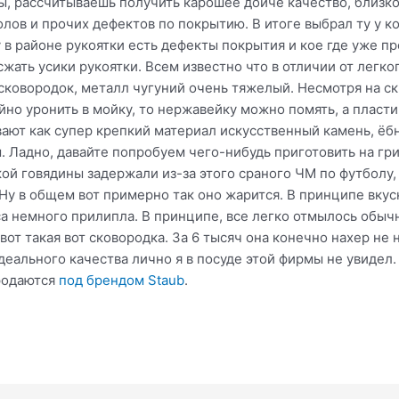
, рассчитываешь получить карошее дойче качество, близкое
олов и прочих дефектов по покрытию. В итоге выбрал ту у к
 в районе рукоятки есть дефекты покрытия и кое где уже п
сжать усики рукоятки. Всем известно что в отличии от легк
ковородок, металл чугуний очень тяжелый. Несмотря на ск
айно уронить в мойку, то нержавейку можно помять, а плас
ают как супер крепкий материал искусственный камень, ёб
ы. Ладно, давайте попробуем чего-нибудь приготовить на гр
й говядины задержали из-за этого сраного ЧМ по футболу,
Ну в общем вот примерно так оно жарится. В принципе вкусн
са немного прилипла. В принципе, все легко отмылось обычн
от такая вот сковородка. За 6 тысяч она конечно нахер не н
деального качества лично я в посуде этой фирмы не увидел.
родаются
под брендом Staub
.