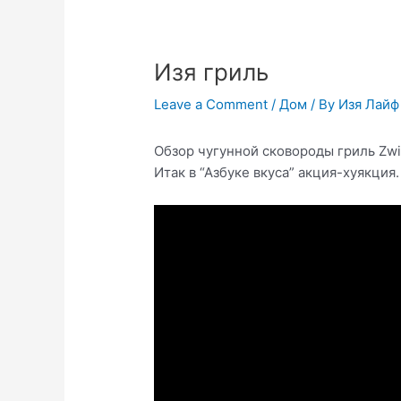
Изя гриль
Leave a Comment
/
Дом
/ By
Изя Лайф
Обзор чугунной сковороды гриль Zwill
Итак в “Азбуке вкуса” акция-хуякция.