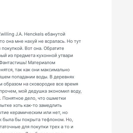
illing J.A. Henckels ебанутой
то она мне нахуй не всралась. Но тут
 покупкой. Вот она. Обратите
рый из предмета кухонной утвари
! Фантастишь! Материалом
нятся, так как они максимально
йшем попадании воды. В деревнях
им образом на сковородке все время
прочем, мой дедушка экономил воду,
. Понятное дело, что ошметки
ытке хоть как-то замедлить
ытие керамическим или нет, но
ук была бы покрыта тефлоном. Но,
таточные для покупки трех а то и