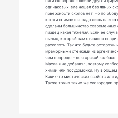
пяти сковородок любой другой фирмы
одинаковых, еле нашел без явных ск
поверхности сколов нет. Но по ободу
кстати снимается, надо лишь слегка 
сделаны большинство современных с
пиздец какая тяжелая. Если ее случ
пылью, который нам отчаянно впарив
расколоть. Так что будьте осторожн
мраморными стейками из аргентинско
чем попроще – докторской колбасе. 
Масла я не добавлял, поэтому колба
химии или посудомойки. Ну в общем в
Каких-то мистических свойств или и
Также точно такие же сковородки п