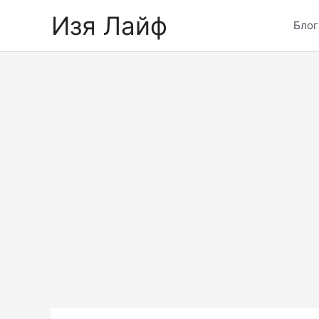
Skip
Изя Лайф
to
Блог
content