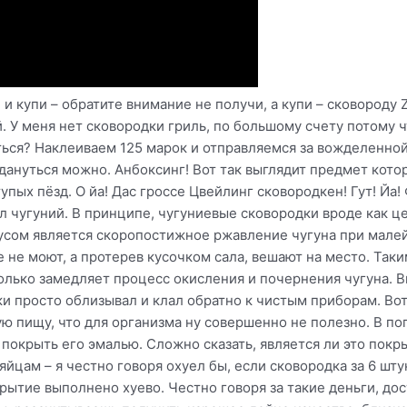
и купи – обратите внимание не получи, а купи – сковороду Zw
. У меня нет сковородки гриль, по большому счету потому ч
иться? Наклеиваем 125 марок и отправляемся за вожделенной
дануться можно. Анбоксинг! Вот так выглядит предмет кото
пых пёзд. О йа! Дас гроссе Цвейлинг сковородкен! Гут! Йа
 чугуний. В принципе, чугуниевые сковородки вроде как це
сом является скоропостижное ржавление чугуна при мале
 не моют, а протерев кусочком сала, вешают на место. Так
олько замедляет процесс окисления и почернения чугуна. В
и просто облизывал и клал обратно к чистым приборам. Вот
 пищу, что для организма ну совершенно не полезно. В поп
покрыть его эмалью. Сложно сказать, является ли это покр
яйцам – я честно говоря охуел бы, если сковородка за 6 шт
рытие выполнено хуево. Честно говоря за такие деньги, дос