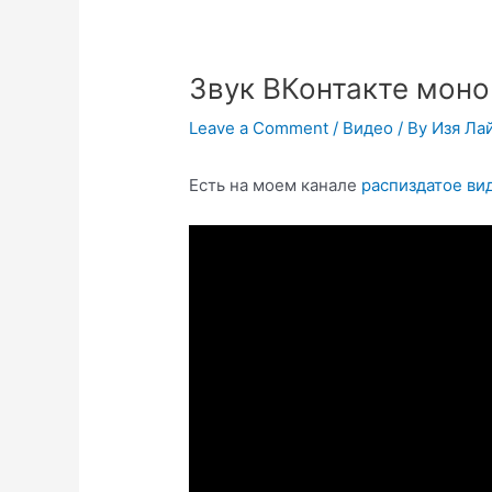
Звук ВКонтакте моно
Leave a Comment
/
Видео
/ By
Изя Ла
Есть на моем канале
распиздатое ви