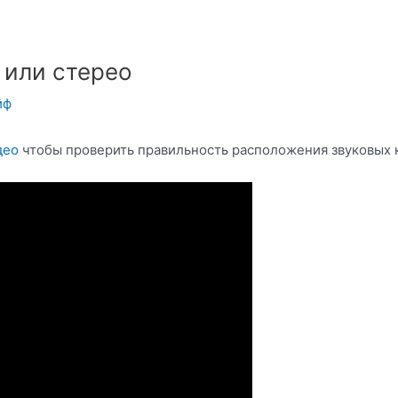
 или стерео
йф
део
чтобы проверить правильность расположения звуковых 