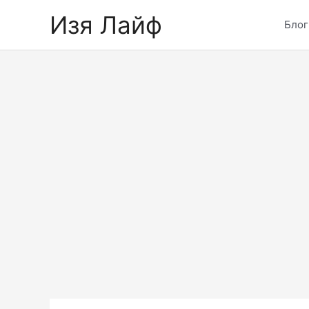
Skip
Изя Лайф
to
Блог
content