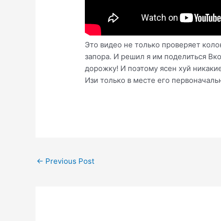
Это видео не только проверяет коло
запора. И решил я им поделиться Вк
дорожку! И поэтому ясен хуй никаки
Изи только в месте его первоначаль
Post
←
Previous Post
navigation