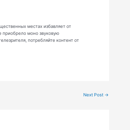
бщественных местах избавляет от
те приобрело моно звуковую
телезрителя, потребляйте контент от
Next Post
→