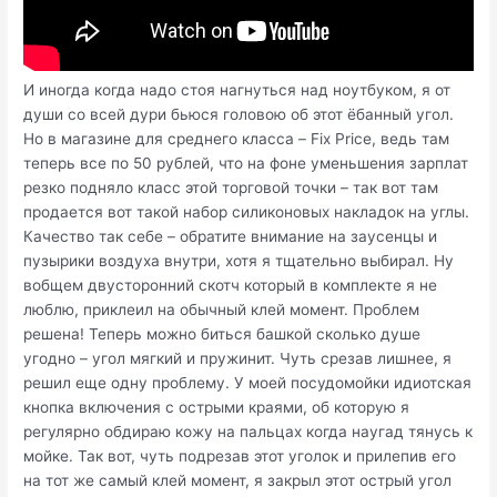
И иногда когда надо стоя нагнуться над ноутбуком, я от
души со всей дури бьюся головою об этот ёбанный угол.
Но в магазине для среднего класса – Fix Price, ведь там
теперь все по 50 рублей, что на фоне уменьшения зарплат
резко подняло класс этой торговой точки – так вот там
продается вот такой набор силиконовых накладок на углы.
Качество так себе – обратите внимание на заусенцы и
пузырики воздуха внутри, хотя я тщательно выбирал. Ну
вобщем двусторонний скотч который в комплекте я не
люблю, приклеил на обычный клей момент. Проблем
решена! Теперь можно биться башкой сколько душе
угодно – угол мягкий и пружинит. Чуть срезав лишнее, я
решил еще одну проблему. У моей посудомойки идиотская
кнопка включения с острыми краями, об которую я
регулярно обдираю кожу на пальцах когда наугад тянусь к
мойке. Так вот, чуть подрезав этот уголок и прилепив его
на тот же самый клей момент, я закрыл этот острый угол