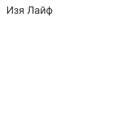
Skip
Изя Лайф
to
content