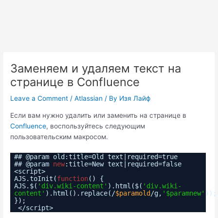
Заменяем и удаляем текст на
странице в Confluence
Leave a Comment
/
Atlassian
/ By
Изя Лайф
Если вам нужно удалить или заменить на странице в
Confluence
, воспользуйтесь следующим
пользовательским макросом.
## @param old:title=Old text|required=true
## @param
new
:title=New text|required=false
<script>
AJS.toInit(
function
() {
AJS.$(
'div.wiki-content'
).html($(
'div.wiki-
content'
).html().replace(/
$paramold
/g,
'$paramnew'
));
});
</script>