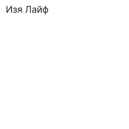
Skip
Изя Лайф
to
content