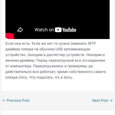
Если она есть. Если же нет то нужно заменить MTP
драйвер плеера на обычное USB запоминающее
устройство. Заходим в диспетчер устройств. Находим и
меняем драйвер. Перед перезагрузкой все отсоединяем
от компьютера. Перезагрузились и проверяем, да
действительно все работает, кроме собственного самого
плеера Sony. Что поделать, It’s a Sony.
Post
←
Previous Post
Next Post
→
navigation