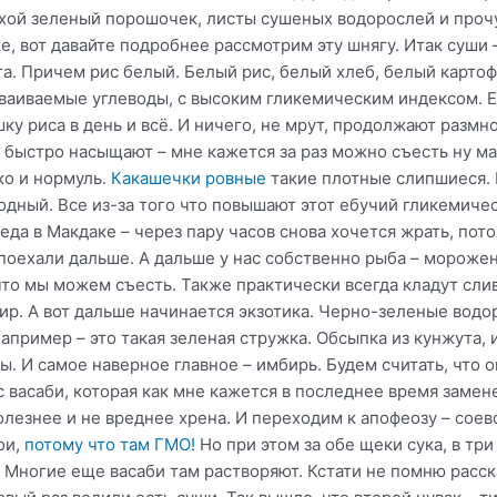
сухой зеленый порошочек, листы сушеных водорослей и прочу
ке, вот давайте подробнее рассмотрим эту шнягу. Итак суши –
. Причем рис белый. Белый рис, белый хлеб, белый картофе
сваиваемые углеводы, с высоким гликемическим индексом. Е
ку риса в день и всё. И ничего, не мрут, продолжают размно
быстро насыщают – мне кажется за раз можно съесть ну мак
ко и нормуль.
Какашечки ровные
такие плотные слипшиеся. 
одный. Все из-за того что повышают этот ебучий гликемичес
еда в Макдаке – через пару часов снова хочется жрать, пот
 поехали дальше. А дальше у нас собственно рыба – морожен
то мы можем съесть. Также практически всегда кладут сли
жир. А вот дальше начинается экзотика. Черно-зеленые водо
например – это такая зеленая стружка. Обсыпка из кунжута,
. И самое наверное главное – имбирь. Будем считать, что о
 васаби, которая как мне кажется в последнее время заме
олезнее и не вреднее хрена. И переходим к апофеозу – соев
ои,
потому что там ГМО!
Но при этом за обе щеки сука, в тр
. Многие еще васаби там растворяют. Кстати не помню расск