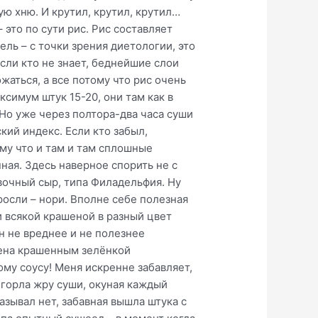
ю хню. И крутил, крутил, крутил…
 это по сути рис. Рис составляет
ль – с точки зрения диетологии, это
сли кто не знает, беднейшие слои
жаться, а все потому что рис очень
симум штук 15-20, они там как в
Но уже через полтора-два часа суши
кий индекс. Если кто забыл,
ому что и там и там сплошные
ная. Здесь наверное спорить не с
вочный сыр, типа Филадельфия. Ну
росли – нори. Вполне себе полезная
 и всякой крашеной в разный цвет
н не вреднее и не полезнее
нена крашенным зелёнкой
ому соусу! Меня искренне забавляет,
и горла жру суши, окуная каждый
азывал нет, забавная вышла штука с