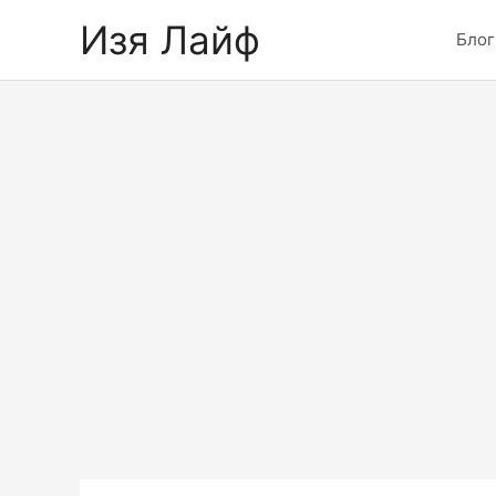
Skip
Изя Лайф
to
Блог
content