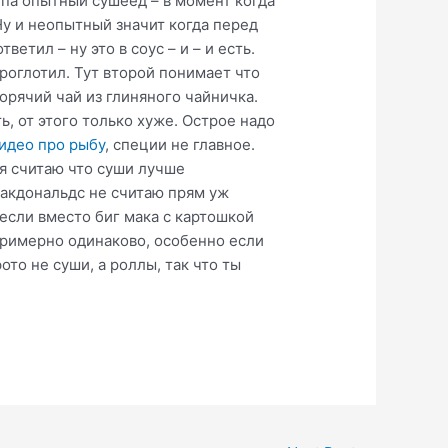
ипа опытный сушеед – в момент когда
Ну и неопытный значит когда перед
ветил – ну это в соус – и – и есть.
проглотил. Тут второй понимает что
горячий чай из глиняного чайничка.
ь, от этого только хуже. Острое надо
идео про рыбу
, специи не главное.
 я считаю что суши лучше
 Макдональдс не считаю прям уж
если вместо биг мака с картошкой
примерно одинаково, особенно если
то не суши, а роллы, так что ты