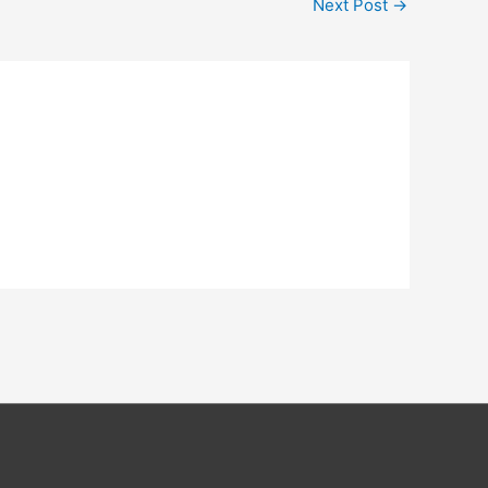
Next Post
→