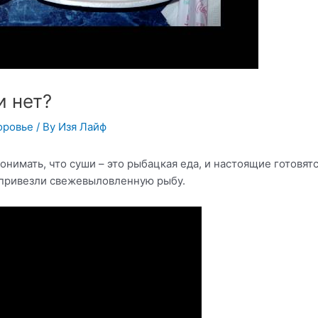
и нет?
оровье
/ By
Изя Лайф
понимать, что суши – это рыбацкая еда, и настоящие готовят
ак привезли свежевыловленную рыбу.