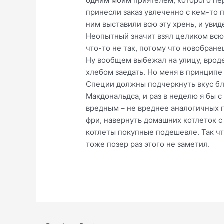
одним моим приятелем, которого пер
принесли заказ увлеченно с кем-то 
ним выставили всю эту хрень, и увиде
Неопытный значит взял целиком всю п
что-то не так, потому что новобране
Ну вообщем выбежал на улицу, вроде 
хлебом заедать. Но меня в принципе 
Специи должны подчеркнуть вкус блю
Макдональдса, и раз в неделю я бы с
вредным – не вреднее аналогичных п
фри, навернуть домашних котлеток с
котлеты покупные подешевле. Так что
тоже позер раз этого не заметил.
Post