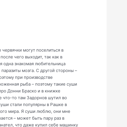
е червячки могут поселиться в
осле чего выходит, так как в
ня одна знакомая любительница
 паразиты мозга. С другой стороны –
поэтому при производстве
роженная рыба – поэтому такие суши
про Донни Браско и в книжке
е что-то там Задорнов шутил во
суши стали популярны в Рашке в
ного мира. Я суши люблю, они мне
чается – может быть пару раз в
фанател, что даже купил себе машинку