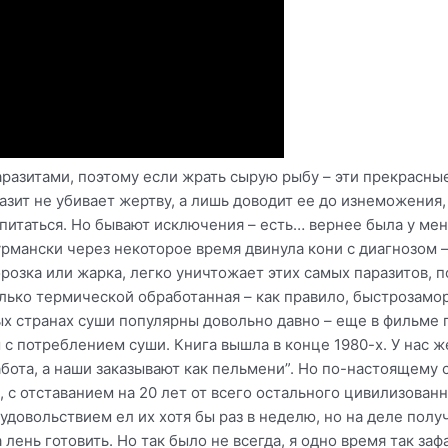
аразитами, поэтому если жрать сырую рыбу – эти прекрасны
ит не убивает жертву, а лишь доводит ее до изнеможения, п
питаться. Но бывают исключения – есть… вернее была у ме
урмански через некоторое время двинула кони с диагнозом –
орозка или жарка, легко уничтожает этих самых паразитов, 
лько термической обработанная – как правило, быстрозамо
ных странах суши популярны довольно давно – еще в фильме 
 с потреблением суши. Книга вышла в конце 1980-х. У нас ж
абота, а наши заказывают как пельмени”. Но по-настоящему 
, с отставанием на 20 лет от всего остального цивилизован
с удовольствием ел их хотя бы раз в неделю, но на деле полу
лень готовить. Но так было не всегда, я одно время так за