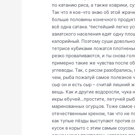
по катанию риса, а также коврики, 
Так что я кое-что знаю об этой жрач
больше половины конечного продукта
всё одна сатана. Чистейший легко у
азиатского населения едят одну плош
калорийный. Поэтому суши довольно 
тетрисе кубиками ложатся плотнень
резко проваливаются, и ты снова гол
примерно такие же чувства после об
углеводы. Так, с рисом разобрались,
чем, рыба пожалуй самое полезное ч
сыр он и есть сыр – считай лишний 
вещь. Как и другие водоросли, чука 
икры ебучей…простите, летучей рыбы
маринованных огурцов. Тоже самое с
отечественным хреном, так что не п
как тупые пёзды выступают против с
кусок в корыто с этим самым соусом