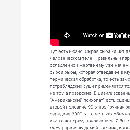
Тут есть нюанс. Сырая рыба кишит п
человеческом теле. Правильный параз
ослабленной жертве ему уже нечем 
сырой рыбы, которая отведав ее в М
термическая обработка, то есть зам
потреблядских суши применяется то
не тру, а позерские. В цивилизован
“Американский психопат” есть сцены
второй половине 90-х про “ручная р
середине 2000-х, то есть как обычно
как-то вот сразу понравились. Я бы 
месяц приношу домой готовые, когда 