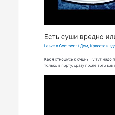
Есть суши вредно ил
Leave a Comment
/
Дом
,
Красота и зд
Как я отношусь к суши? Ну тут надо 
только в порту, сразу после того к