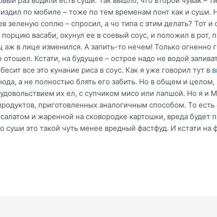
вый раз водили есть суши. Так вышло, что второй чувак – т
пиздил по мобиле – тоже по тем временам понт как и суши. 
в зеленую соплю – спросил, а чо типа с этим делать? Тот и от
орцию васаби, окунул ее в соевый соус, и положил в рот, 
ц аж в лице изменился. А запить-то нечем! Только огненно 
отошел. Кстати, на будущее – острое надо не водой запиват
бесит все это кунание риса в соус. Как я уже говорил тут в
в
да, а не полностью блять его забить. Но в общем и целом,
 удовольствием их ел, с супчиком мисо или лапшой. Но я и
родуктов, приготовленных аналогичным способом. То есть 
 салатом и жаренной на сковородке картошки, вреда будет 
 суши это такой чуть менее вредный фастфуд. И кстати на фо