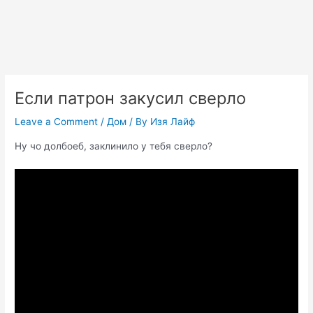
Если патрон закусил сверло
Leave a Comment
/
Дом
/ By
Изя Лайф
Ну чо долбоеб, заклинило у тебя сверло?