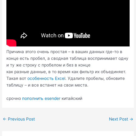
Причина этого очень простая – в ваших данных где-то в
конце есть пробел, а сводная таблица воспринимает одну
и ту же строку с пробелом и без в конце
как разные данные, в то время как фильтр их объединяет.
Такая вот
особенность Excel
. Удалите пробелы, обновите
таблицу – и все встанет на свои места.
срочно
пополнить esender
китайский
Post
←
Previous Post
Next Post
→
navigation