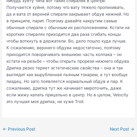
нибудь хуету типа вот таких спиралек в центре.
Получается хуйня, потому что вату тяжело пропихивать,
да и вата от верхней спирали закрывает обдув нижней. Но
в принципе, парит. Поэтому давайте накрутим самые
обычные спирали с обычным их расположением. Кстати на
коротких спиралях приходится два раза сгибать концы
чтобы воткнуть в держатели. Во, дело пошло куда лучше.
К сожалению, верхнего обдува недостаточно, поэтому
приходится поворачивать внешнюю часть колпака – он
кстати на резьбе – чтобы открыть прорези нижнего обдува.
Дрипка резко теряет эстетические свойства – она и так
выглядит как вырубленная пьяным токарем, а тут вообще
пиздец. Но зато появляется нормальный обдув и пар. К
сожалению, дрипка тут же начинает мироточить, даже
если жижу капать прицельно в центр. Но в целом, Velocity
это лучшая моя дрипка, не хуже Troll.
Post
←
Previous Post
Next Post
→
navigation