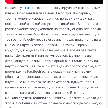
На замену
Troll
. Тоже клон, с регулируемым центральным
пином. Оснований для замены было три. Во-первых,
тролль конечно хорошая дрипка, но все-таки дрипки с
центральной стойкой это уже прошлый век. Второе – это
расположение воздуховодов на тролль, откуда все время
течет жижа – на Velocity есть верхние воздуховоды. Ну и
третье – у Velocity просто огромная чаша, даже не чаша а
миска. Из других особенностей – не такой широкий
мундштук, и еще трип-тип на резьбе. Первый раз такое
вижу. Центральный пин регулируется. Дрипку я взял
окрашенную в черный цвет. Черная она только снаружи,
внутри блестящая, то есть это видимо просто краска, в то
время как на Fasttech есть окрашенные химическим
образом – воронение или анокс, они черные в том числе
внутри, но мне отчего-то не захотелось вдыхать пары
продуктов окрашивания, ну его нах. Главный минус – это
конечно же эти ебучие шестигранники. Блять ну что
мешало сделать болтики со шляпкой, непонятно, места до
жопы. Особенность стоек привела к мысли сделать какую-