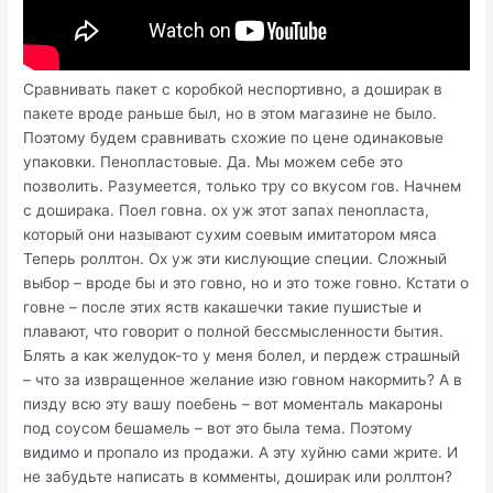
Сравнивать пакет с коробкой неспортивно, а доширак в
пакете вроде раньше был, но в этом магазине не было.
Поэтому будем сравнивать схожие по цене одинаковые
упаковки. Пенопластовые. Да. Мы можем себе это
позволить. Разумеется, только тру со вкусом гов. Начнем
с доширака. Поел говна. ох уж этот запах пенопласта,
который они называют сухим соевым имитатором мяса
Теперь роллтон. Ох уж эти кислующие специи. Сложный
выбор – вроде бы и это говно, но и это тоже говно. Кстати о
говне – после этих яств какашечки такие пушистые и
плавают, что говорит о полной бессмысленности бытия.
Блять а как желудок-то у меня болел, и пердеж страшный
– что за извращенное желание изю говном накормить? А в
пизду всю эту вашу поебень – вот моменталь макароны
под соусом бешамель – вот это была тема. Поэтому
видимо и пропало из продажи. А эту хуйню сами жрите. И
не забудьте написать в комменты, доширак или роллтон?