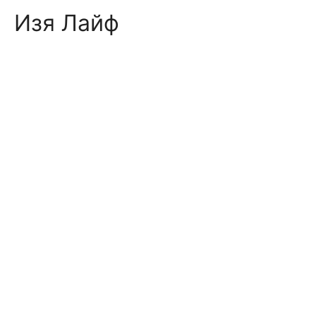
Skip
Изя Лайф
to
content