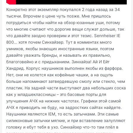
Конкретно этот экземпляр покупался 2 года назад за 34
тысячи. Впрочем о цене чуть позже. Мне пришлось
потрудиться чтобы найти на обзор юзанные уши, потому
что многие считают что дорогие вещи служат дольше, так
что давайте заодно проверим и этот тезис. Sennheiser IE
800… хотя почем Синхайзер. Тут в комментах много
умников, якобы знающих иностранные языки, поэтом
давайте уважать бренды, и называть их правильно,
благоговейно и c придыханием. Зинхайза! Ай И Ейт
Хандрид. Корпус наушников выполнен якобы из фарфора.
Нет, они не колется как кофейные чашки, а на ощупь
больше напоминают затвердевшую смолу или стекло, чем
пластик. На задней части выступают два небольших соска
как у младшеклассницы – это басовые порты для
улучшения АЧХ на нижних частотах. Графики этой самой
АЧХ я приводить не буду, на задростких сайтах найдете.
Наушники являются IEM, то есть затычками. Эти самые
силиконовые затычки мягкие, и при вставление залупляют
головку и ебут тебя в ухо. Синхайзер что-то там плёл в