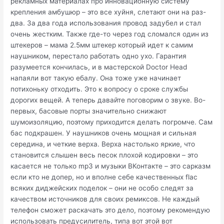
рекламных материалах про инновационную систему
крепления амбушюр – это все хуйня, слетают они на раз-
два. За два года использования провод задубел и стал
очень жестким. Также где-то через год сломался один из
штекеров – мама 2.5мм штекер который идет к самим
наушником, перестало работать одно ухо. Гарантия
разумеется кончилась, и в мастерской Doctor Head
напаяли вот такую ебалу. Она тоже уже начинает
потихоньку отходить. Это к вопросу о сроке службы
дорогих вещей. А теперь давайте поговорим о звуке. Во-
первых, басовые порты значительно снижают
шумоизоляцию, поэтому приходится делать погромче. Сам
бас подкрашен. У наушников очень мощная и сильная
середина, и четкие верха. Верха настолько яркие, что
становится слышен весь песок плохой кодировки – это
касается не только mp3 и музыки ВКонтакте – это сарказм
если кто не допер, но и вполне себе качественных flac
всяких диджейских поделок – они не особо следят за
качеством источников для своих ремиксов. Не каждый
телефон сможет раскачать это дело, поэтому рекомендую
использовать предусилитель, типа вот этой вот