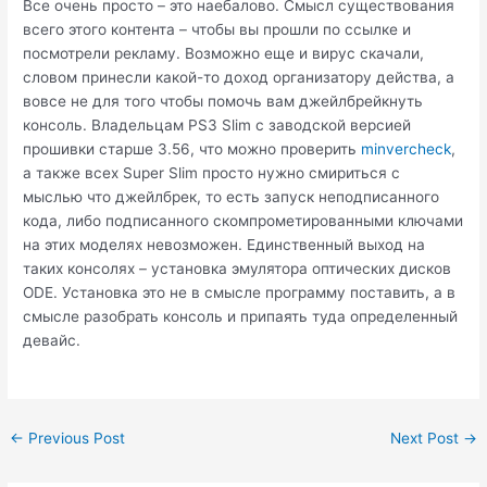
Все очень просто – это наебалово. Смысл существования
всего этого контента – чтобы вы прошли по ссылке и
посмотрели рекламу. Возможно еще и вирус скачали,
словом принесли какой-то доход организатору действа, а
вовсе не для того чтобы помочь вам джейлбрейкнуть
консоль. Владельцам PS3 Slim с заводской версией
прошивки старше 3.56, что можно проверить
minvercheck
,
а также всех Super Slim просто нужно смириться с
мыслью что джейлбрек, то есть запуск неподписанного
кода, либо подписанного скомпрометированными ключами
на этих моделях невозможен. Единственный выход на
таких консолях – установка эмулятора оптических дисков
ODE. Установка это не в смысле программу поставить, а в
смысле разобрать консоль и припаять туда определенный
девайс.
Post
←
Previous Post
Next Post
→
navigation