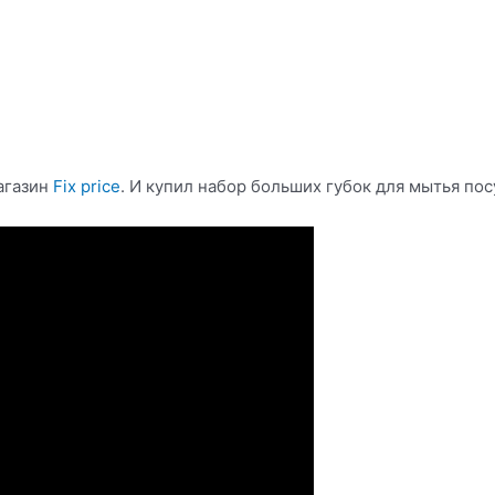
агазин
Fix price
. И купил набор больших губок для мытья пос