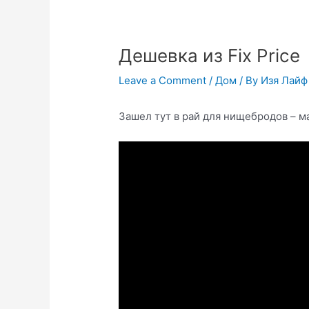
Дешевка из Fix Price
Leave a Comment
/
Дом
/ By
Изя Лайф
Зашел тут в рай для нищебродов – м