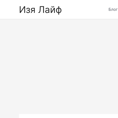
Skip
Изя Лайф
to
Блог
content