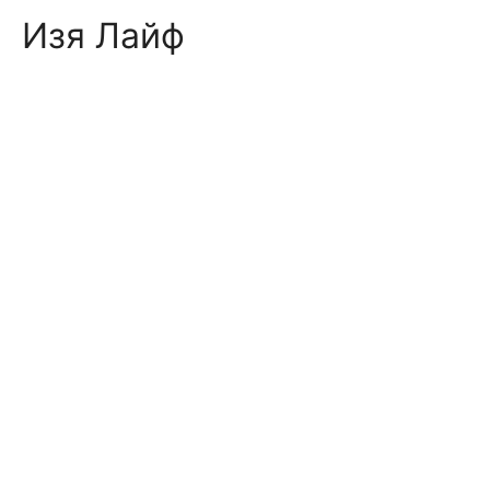
Skip
Изя Лайф
to
content