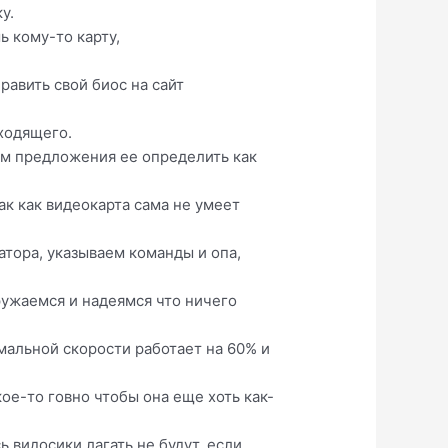
у.
ь кому-то карту,
равить свой биос на сайт
дходящего.
ем предложения ее определить как
к как видеокарта сама не умеет
атора, указываем команды и опа,
ружаемся и надеямся что ничего
мальной скорости работает на 60% и
кое-то говно чтобы она еще хоть как-
 видосики лагать не будут, если