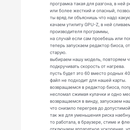
програмка такая для разгона, в ней 
или более жесткий и опасный, позво
ты вряд ли объяснишь что надо каку
качаем утилиту GPU-Z, в ней сливае
производителя программы,
на случай если сам проебешь или пом
теперь запускаем редактор биоса, о
старую.
выбираем нашу модель, повторяем чт
подкручивать скорость от нагрева.
пусть будет это 60 вместо родных 4
файл не подходит для нашей карты.
возвращаемся в редактор биоса, поп
несломал сжимая кулачки и одно мес
возвращаемся в винду, запускаем на
что снизило перегрев до допустимо
так же для уменьшения риска наебнут
то работала, в браузере, стиме и фл
отключаем аппаратное ускорение, что