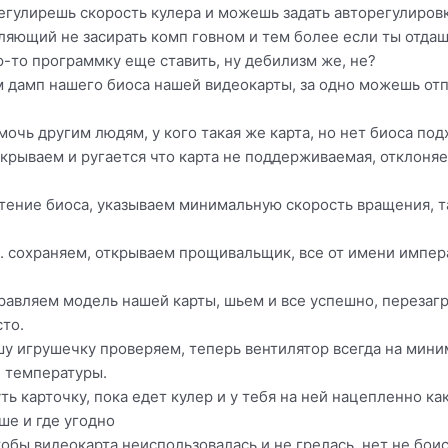
регулирешь скорость кулера и можешь задать авторегулировк
ляющий не засирать комп говном и тем более если ты отдаш
ю-то программку еще ставить, ну дебилизм же, не?
м дамп нашего биоса нашей видеокарты, за одно можешь отп
очь другим людям, у кого такая же карта, но нет биоса по
ткрываем и ругается что карта не поддерживаемая, отклоня
ение биоса, указываем минимальную скорость вращения, та
0. сохраняем, открываем прощивальщик, все от имени импер
равляем модель нашей карты, шьем и все успешно, перезаг
то.
шу игрушечку проверяем, теперь вентилятор всегда на мини
й температуры.
ь карточку, пока едет кулер и у тебя на ней нацепленно ка
еше и где угодно
бы видеокарта неиспользовалась и не грелась, нет не боись