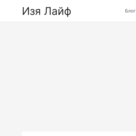
Skip
Изя Лайф
to
Блог
content