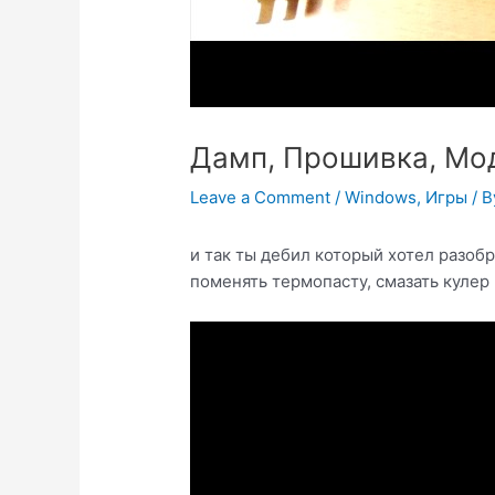
Дамп, Прошивка, Мо
Leave a Comment
/
Windows
,
Игры
/ 
и так ты дебил который хотел разоб
поменять термопасту, смазать кулер 