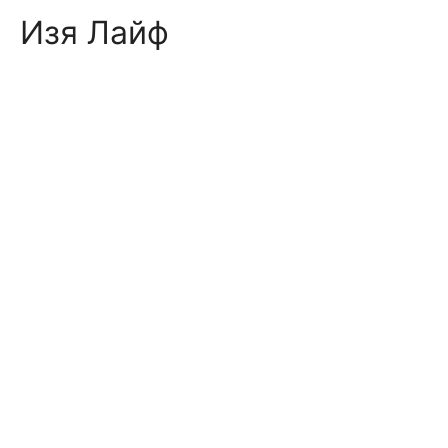
Skip
Изя Лайф
to
content