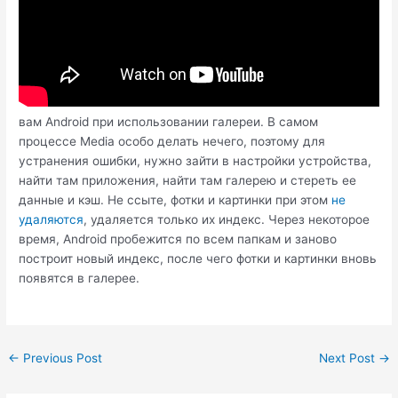
вам Android при использовании галереи. В самом
процессе Media особо делать нечего, поэтому для
устранения ошибки, нужно зайти в настройки устройства,
найти там приложения, найти там галерею и стереть ее
данные и кэш. Не ссыте, фотки и картинки при этом
не
удаляются
, удаляется только их индекс. Через некоторое
время, Android пробежится по всем папкам и заново
построит новый индекс, после чего фотки и картинки вновь
появятся в галерее.
Post
←
Previous Post
Next Post
→
navigation