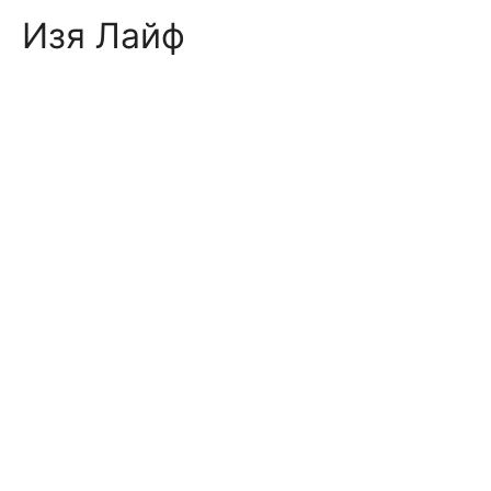
Skip
Изя Лайф
to
content