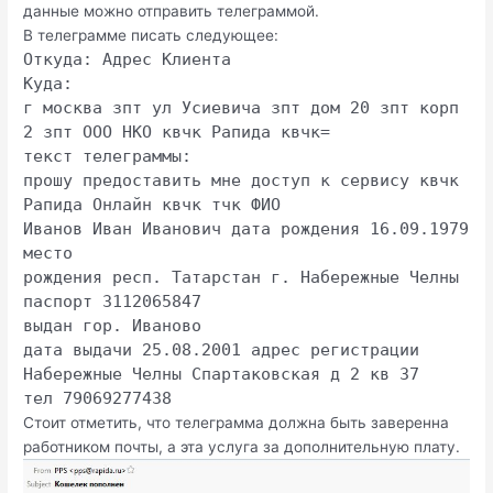
данные можно отправить телеграммой.
В телеграмме писать следующее:
Откуда: Адрес Клиента
Куда:
г москва зпт ул Усиевича зпт дом 20 зпт корп
2 зпт ООО НКО квчк Рапида квчк=
текст телеграммы:
прошу предоставить мне доступ к сервису квчк
Рапида Онлайн квчк тчк ФИО
Иванов Иван Иванович дата рождения 16.09.1979
место
рождения респ. Татарстан г. Набережные Челны
паспорт 3112065847
выдан гор. Иваново
дата выдачи 25.08.2001 адрес регистрации
Набережные Челны Спартаковская д 2 кв 37
тел 79069277438
Стоит отметить, что телеграмма должна быть заверенна
работником почты, а эта услуга за дополнительную плату.