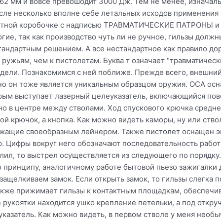
.62 мм и вовсе превошодит 3000 Дж. Тем не менее, изначал
осле несколько вполне себе летальных исходов применения 
ветной коробочке с надписью ТРАВМАТИЧЕСКИЕ ПАТРОНЫ и 
гие, так как производство чуть ли не ручное, гильзы должн
андартным решением. А все нестандартное как правило дор
ружьям, чем к пистолетам. Буква т означает “травматически
дели. Познакомимся с ней поближе. Прежде всего, внешний 
 но он тоже является уникальным образцом оружия. ОСА о
рым выступает лазерный целеуказатель, включающийся пов
но в центре между стволами. Ход спускового крючка средне
вой крючок, а кнопка. Как можно видеть каморы, ну или ствол
ужащие своеобразным лейнером. Также пистолет оснащен эк
р. Цифры вокруг него обозначают последовательность работ
елил, то выстрел осуществляется из следующего по порядку
принципу, аналогичному работе бытовой пьезо зажигалки д
защелкиваем замок. Если открыть замок, то гильзы слегка п
акже прижимает гильзы к контактным площадкам, обеспечи
е рукоятки находится ушко крепление петельки, а под откр
казатель. Как можно видеть, в первом стволе у меня необы