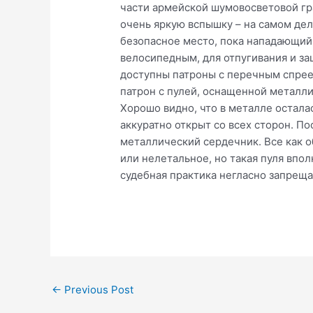
части армейской шумовосветовой гра
очень яркую вспышку – на самом де
безопасное место, пока нападающий 
велосипедным, для отпугивания и за
доступны патроны с перечным спрее
патрон с пулей, оснащенной металл
Хорошо видно, что в металле остала
аккуратно открыт со всех сторон. П
металлический сердечник. Все как о
или нелетальное, но такая пуля впо
судебная практика негласно запрещ
Post
←
Previous Post
navigation