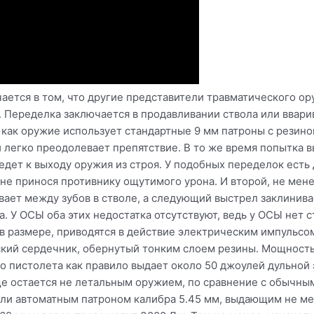
ается в том, что другие представители травматического ор
. Переделка заключается в продавливании ствола или ввар
 как оружие использует стандартные 9 мм патроны с резино
и легко преодолевает препятствие. В то же время попытка в
дет к выходу оружия из строя. У подобных переделок есть 
 не принося противнику ощутимого урона. И второй, не мен
евает между зубов в стволе, а следующий выстрел заклинив
. У ОСЫ оба этих недостатка отсутствуют, ведь у ОСЫ нет с
в размере, приводятся в действие электрическим импульсом
ский сердечник, обернутый тонким слоем резины. Мощность
 пистолета как правило выдает около 50 джоулей дульной э
еще остается не летальным оружием, по сравнение с обычны
или автоматным патроном калибра 5.45 мм, выдающим не мен