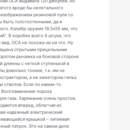
ьная ОСА выдавала 120 джоулей, но
этого вроде бы нелетального
изображением резиновой пули со
ы быть толстостенными, да и
ого. Калибр оружия 18.5х55 мм, что
й”. В коробке всего 4 штуки, что
вид. ОСА не похожа ни на что. Ну
снащена отрытыми прицельными
оротом рычажка на боковой стороне
й длинны с четкой ступенькой в
ы довольно тонкие, т.к. им на
страктором, а не эжектором гильз.
ы стволов. Если по каким-то
. Воспламенение пороха
ля газа. Заряжание очень простое.
одаются вперед, облегчая их
вая надежный электрический
учивающейся крышкой – литиевая
чный патрон. Это на самом деле