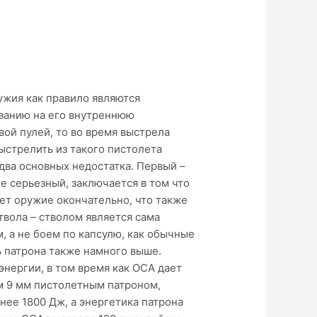
ужия как правило являются
иванию на его внутреннюю
вой пулей, то во время выстрела
ыстрелить из такого пистолета
два основных недостатка. Первый –
ее серьезный, заключается в том что
ает оружие окончательно, что также
твола – стволом является сама
, а не боем по капсулю, как обычные
 патрона также намного выше.
нергии, в том время как ОСА дает
м 9 мм пистолетным патроном,
ее 1800 Дж, а энергетика патрона