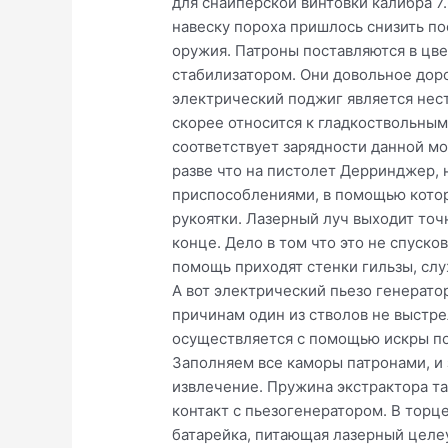
для снайперской винтовки калибра 7
навеску пороха пришлось снизить п
оружия. Патроны поставляются в ц
стабилизатором. Они довольное доро
электрический поджиг является нест
скорее относится к гладкоствольным 
соответствует зарядности данной мо
разве что на пистолет Дерринджер,
приспособлениями, в помощью кото
рукоятки. Лазерный луч выходит точ
конце. Дело в том что это не спуско
помощь приходят стенки гильзы, сл
А вот электрический пьезо генерато
причинам один из стволов не выстр
осуществляется с помощью искры по 
Заполняем все каморы патронами, и 
извлечение. Пружина экстрактора т
контакт с пьезогенератором. В торц
батарейка, питающая лазерный целеу