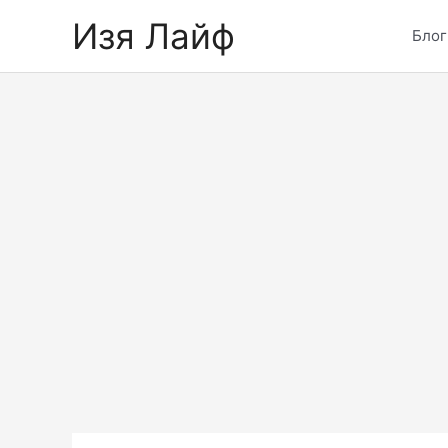
Skip
Изя Лайф
to
Блог
content