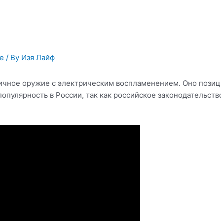
ье
/ By
Изя Лайф
личное оружие с электрическим воспламенением. Оно пози
опулярность в России, так как российское законодательст