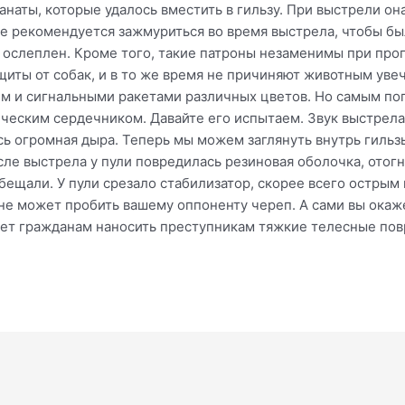
наты, которые удалось вместить в гильзу. При выстрели он
ле рекомендуется зажмуриться во время выстрела, чтобы бы
ослеплен. Кроме того, такие патроны незаменимы при прог
щиты от собак, и в то же время не причиняют животным уве
м и сигнальными ракетами различных цветов. Но самым по
ическим сердечником. Давайте его испытаем. Звук выстрел
сь огромная дыра. Теперь мы можем заглянуть внутрь гильзы
осле выстрела у пули повредилась резиновая оболочка, ото
бещали. У пули срезало стабилизатор, скорее всего острым
лне может пробить вашему оппоненту череп. А сами вы окаже
ает гражданам наносить преступникам тяжкие телесные по