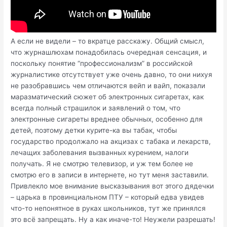
А если не видели – то вкратце расскажу. Общий смысл,
что журнашлюхам понадобилась очередная сенсация, и
поскольку понятие “профессионализм” в российской
журналистике отсутствует уже очень давно, то они нихуя
не разобравшись чем отличаются вейп и вайп, показали
маразматический сюжет об электронных сигаретах, как
всегда полный страшилок и заявлений о том, что
электронные сигареты вреднее обычных, особенно для
детей, поэтому детки курите-ка вы табак, чтобы
государство продолжало на акцизах с табака и лекарств,
лечащих заболевания вызванных курением, налоги
получать. Я не смотрю телевизор, и уж тем более не
смотрю его в записи в интернете, но тут меня заставили.
Привлекло мое внимание высказывания вот этого дядечки
– царька в провинциальном ПТУ – который едва увидев
что-то непонятное в руках школьников, тут же принялся
это всё запрещать. Ну а как иначе-то! Неужели разрешать!