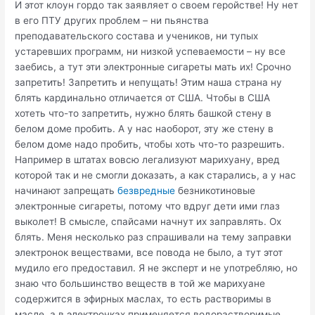
И этот клоун гордо так заявляет о своем геройстве! Ну нет
в его ПТУ других проблем – ни пьянства
преподавательского состава и учеников, ни тупых
устаревших программ, ни низкой успеваемости – ну все
заебись, а тут эти электронные сигареты мать их! Срочно
запретить! Запретить и непущать! Этим наша страна ну
блять кардинально отличается от США. Чтобы в США
хотеть что-то запретить, нужно блять башкой стену в
белом доме пробить. А у нас наоборот, эту же стену в
белом доме надо пробить, чтобы хоть что-то разрешить.
Например в штатах вовсю легализуют марихуану, вред
которой так и не смогли доказать, а как старались, а у нас
начинают запрещать
безвредные
безникотиновые
электронные сигареты, потому что вдруг дети ими глаз
выколет! В смысле, спайсами начнут их заправлять. Ох
блять. Меня несколько раз спрашивали на тему заправки
электронок веществами, все повода не было, а тут этот
мудило его предоставил. Я не эксперт и не употребляю, но
знаю что большинство веществ в той же марихуане
содержится в эфирных маслах, то есть растворимы в
масле, а в электронках применяется водорастворимые