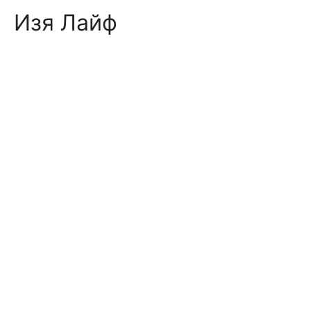
Skip
Изя Лайф
to
content