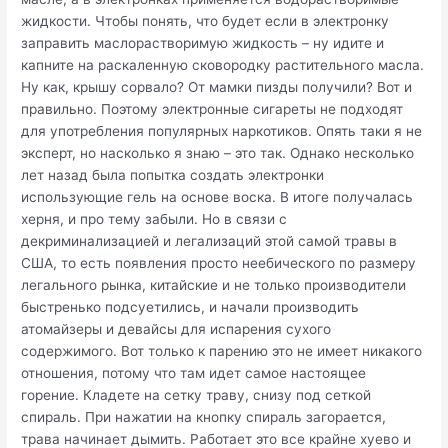
жидкости. Чтобы понять, что будет если в электронку
заправить маслорастворимую жидкость – ну идите и
капните на раскаленную сковородку растительного масла.
Ну как, крышу сорвало? От мамки пизды получили? Вот и
правильно. Поэтому электронные сигареты не подходят
для употребления популярных наркотиков. Опять таки я не
эксперт, но насколько я знаю – это так. Однако несколько
лет назад была попытка создать электронки
использующие гель на основе воска. В итоге получалась
херня, и про тему забыли. Но в связи с
декриминализацией и легализаций этой самой травы в
США, то есть появления просто неебического по размеру
легального рынка, китайские и не только производители
быстренько подсуетились, и начали производить
атомайзеры и девайсы для испарения сухого
содержимого. Вот только к парению это не имеет никакого
отношения, потому что там идет самое настоящее
горение. Кладете на сетку траву, снизу под сеткой
спираль. При нажатии на кнопку спираль загорается,
трава начинает дымить. Работает это все крайне хуево и