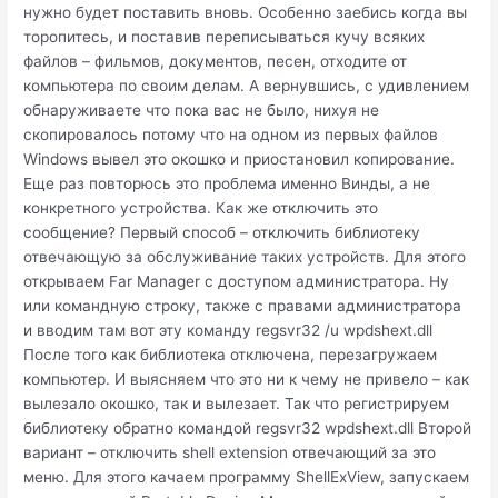
нужно будет поставить вновь. Особенно заебись когда вы
торопитесь, и поставив переписываться кучу всяких
файлов – фильмов, документов, песен, отходите от
компьютера по своим делам. А вернувшись, с удивлением
обнаруживаете что пока вас не было, нихуя не
скопировалось потому что на одном из первых файлов
Windows вывел это окошко и приостановил копирование.
Еще раз повторюсь это проблема именно Винды, а не
конкретного устройства. Как же отключить это
сообщение? Первый способ – отключить библиотеку
отвечающую за обслуживание таких устройств. Для этого
открываем Far Manager с доступом администратора. Ну
или командную строку, также с правами администратора
и вводим там вот эту команду regsvr32 /u wpdshext.dll
После того как библиотека отключена, перезагружаем
компьютер. И выясняем что это ни к чему не привело – как
вылезало окошко, так и вылезает. Так что регистрируем
библиотеку обратно командой regsvr32 wpdshext.dll Второй
вариант – отключить shell extension отвечающий за это
меню. Для этого качаем программу ShellExView, запускаем