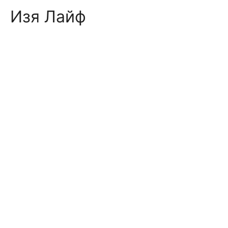
Skip
Изя Лайф
to
content