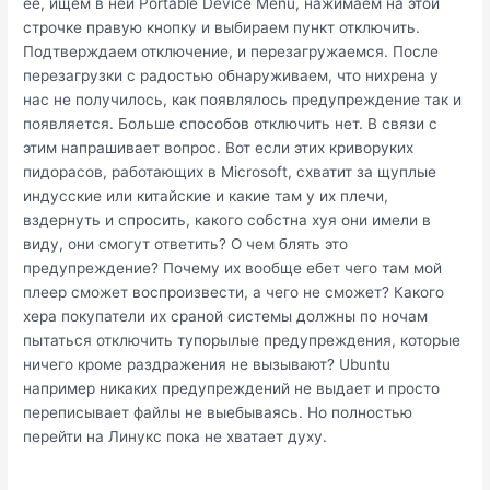
ее, ищем в ней Portable Device Menu, нажимаем на этой
строчке правую кнопку и выбираем пункт отключить.
Подтверждаем отключение, и перезагружаемся. После
перезагрузки с радостью обнаруживаем, что нихрена у
нас не получилось, как появлялось предупреждение так и
появляется. Больше способов отключить нет. В связи с
этим напрашивает вопрос. Вот если этих криворуких
пидорасов, работающих в Microsoft, схватит за щуплые
индусские или китайские и какие там у их плечи,
вздернуть и спросить, какого собстна хуя они имели в
виду, они смогут ответить? О чем блять это
предупреждение? Почему их вообще ебет чего там мой
плеер сможет воспроизвести, а чего не сможет? Какого
хера покупатели их сраной системы должны по ночам
пытаться отключить тупорылые предупреждения, которые
ничего кроме раздражения не вызывают? Ubuntu
например никаких предупреждений не выдает и просто
переписывает файлы не выебываясь. Но полностью
перейти на Линукс пока не хватает духу.