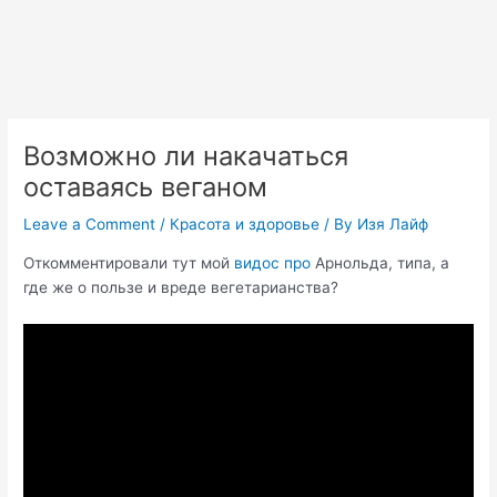
Возможно ли накачаться
оставаясь веганом
Leave a Comment
/
Красота и здоровье
/ By
Изя Лайф
Откомментировали тут мой
видос про
Арнольда, типа, а
где же о пользе и вреде вегетарианства?