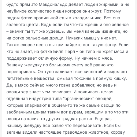
будто прям это Макдональдс делает людей жирными, а не
неуёмное количество пищи которое они жрут. Поэтому
рядом фотки правильной еды в холодильнике. Вся она
зеленого цвета. Ведь если ты что-то жрешь и оно зеленое
– значит ты тут же худеешь. Вы меня канешь извините, но
на фотке рельефные дрищи. Никаких мышц у них нет.
Также скорее всего вы там найдете вот такую фотку. Если
кто не знает, на фотке Билл Перл – он типа не жрет мяса и
поддерживает отличную форму. Ну начнем с мяса.
Вашему желудку по большому счету всё равно что
переваривать. Он тупо заливает все кислотой и выделяет
питательные вещества, смывая токсины в прямую кишку.
Да, в мясо сейчас много говна добавляют, но ведь и
овощи хер знает чем поливают. И появилась целая
отдельная индустрия типа “органических” овощей,
которые впаривают в общем-то те же самые овощи по
заоблачным ценам таким вот дурам, верящим в то что эти
овощи на каких-то других грядках растят. Еще раз –
нашему желудку все равно что переваривать. Если бы
веганы видели настоящее травоядное животное, корову