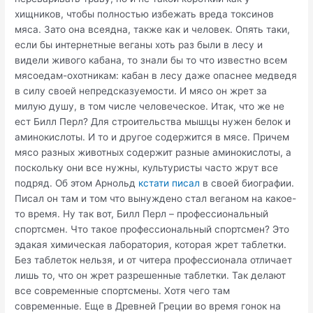
хищников, чтобы полностью избежать вреда токсинов
мяса. Зато она всеядна, также как и человек. Опять таки,
если бы интернетные веганы хоть раз были в лесу и
видели живого кабана, то знали бы то что известно всем
мясоедам-охотникам: кабан в лесу даже опаснее медведя
в силу своей непредсказуемости. И мясо он жрет за
милую душу, в том числе человеческое. Итак, что же не
ест Билл Перл? Для строительства мышцы нужен белок и
аминокислоты. И то и другое содержится в мясе. Причем
мясо разных животных содержит разные аминокислоты, а
поскольку они все нужны, культуристы часто жрут все
подряд. Об этом Арнольд
кстати писал
в своей биографии.
Писал он там и том что вынуждено стал веганом на какое-
то время. Ну так вот, Билл Перл – профессиональный
спортсмен. Что такое профессиональный спортсмен? Это
эдакая химическая лаборатория, которая жрет таблетки.
Без таблеток нельзя, и от читера профессионала отличает
лишь то, что он жрет разрешенные таблетки. Так делают
все современные спортсмены. Хотя чего там
современные. Еще в Древней Греции во время гонок на