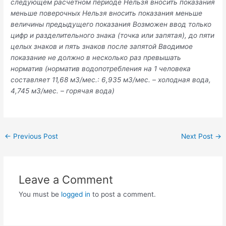
следующем расчетном периоде Нельзя вносить показания
меньше поверочных Нельзя вносить показания меньше
величины предыдущего показания Возможен ввод только
цифр и разделительного знака (точка или запятая), до пяти
целых знаков и пять знаков после запятой Вводимое
показание не должно в несколько раз превышать
норматив (норматив водопотребления на 1 человека
составляет 11,68 м3/мес.: 6,935 м3/мес. – холодная вода,
4,745 м3/мес. – горячая вода)
Post
←
Previous Post
Next Post
→
navigation
Leave a Comment
You must be
logged in
to post a comment.