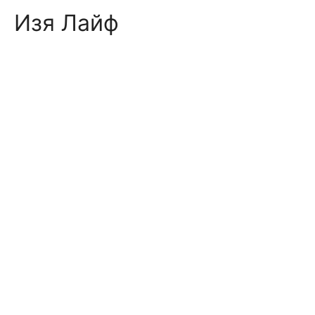
Skip
Изя Лайф
to
content