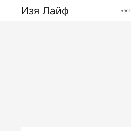
Skip
Изя Лайф
to
Блог
content