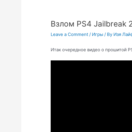
Взлом PS4 Jailbreak 
Leave a Comment
/
Игры
/ By
Изя Лай
Итак очередное видео о прошитой P