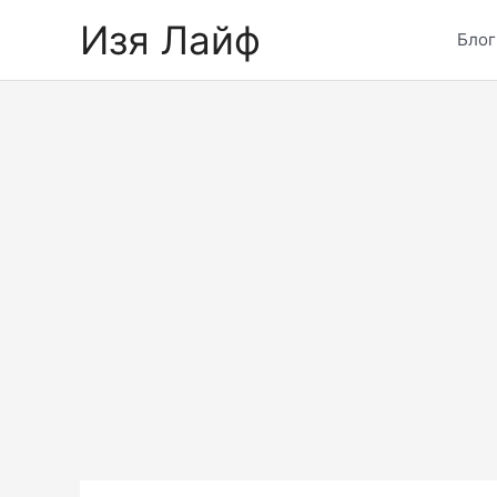
Skip
Изя Лайф
to
Блог
content