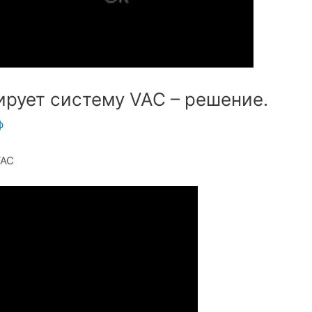
рует систему VAC – решение.
ф
VAC