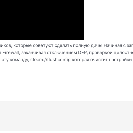
ников, которые советуют сделать полную дичь! Начиная с за
 Firewall, заканчивая отключением DEP, проверкой целостн
 эту команду, steam://flushconfig которая очистит настройк