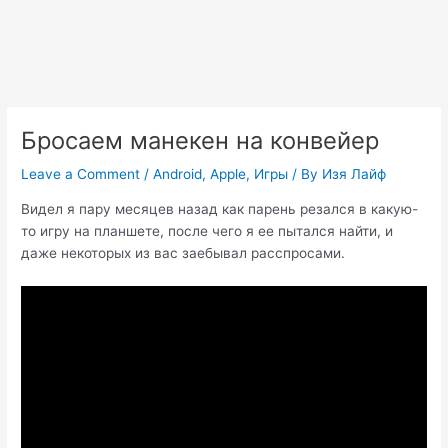
Бросаем манекен на конвейер
Leave a Comment
/
Android
,
Apple
,
Игры
/ By
Изя Лайф
Видел я пару месяцев назад как парень резался в какую-
то игру на планшете, после чего я ее пытался найти, и
даже некоторых из вас заебывал расспросами.