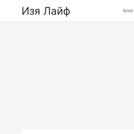
Skip
Изя Лайф
to
Блог
content