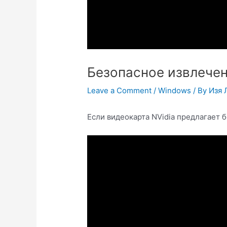
Безопасное извлечен
Leave a Comment
/
Windows
/ By
Изя 
Если видеокарта NVidia предлагает б